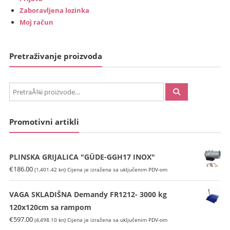
Zaboravljena lozinka
Moj račun
Pretraživanje proizvoda
PretraÅ¾i:
Promotivni artikli
PLINSKA GRIJALICA "GÜDE-GGH17 INOX"
€
186.00
(1,401.42 kn)
Cijena je izražena sa uključenim PDV-om
VAGA SKLADIŠNA Demandy FR1212- 3000 kg
120x120cm sa rampom
€
597.00
(4,498.10 kn)
Cijena je izražena sa uključenim PDV-om