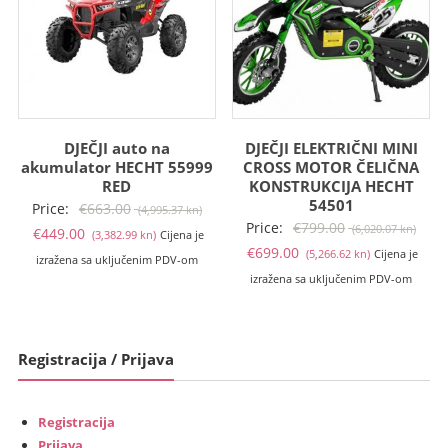
DJEČJI auto na
DJEČJI ELEKTRIČNI MINI
akumulator HECHT 55999
CROSS MOTOR ČELIČNA
RED
KONSTRUKCIJA HECHT
54501
Izvorna
Price:
€
663.00
(4,995.37 kn)
Izvo
Price:
€
799.00
(6,020.07 kn)
Trenutna
cijena
€
449.00
(3,382.99 kn)
Cijena je
Trenutna
cije
€
699.00
(5,266.62 kn)
Cijena je
cijena
bila
izražena sa uključenim PDV-om
cijena
bila
izražena sa uključenim PDV-om
je:
je:
je:
je:
€449.00
€663.00
€699.00
€799
(3,382.99
(4,995.37
(5,266.62
(6,02
kn).
kn).
Registracija / Prijava
kn).
kn).
Registracija
Prijava