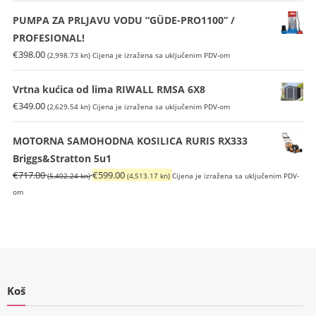
PUMPA ZA PRLJAVU VODU “GÜDE-PRO1100” /
PROFESIONAL!
€
398.00
(2,998.73 kn)
Cijena je izražena sa uključenim PDV-om
Vrtna kućica od lima RIWALL RMSA 6X8
€
349.00
(2,629.54 kn)
Cijena je izražena sa uključenim PDV-om
MOTORNA SAMOHODNA KOSILICA RURIS RX333
Briggs&Stratton 5u1
Izvorna
Trenutna
€
717.00
€
599.00
(5,402.24 kn)
(4,513.17 kn)
Cijena je izražena sa uključenim PDV-
cijena
cijena
om
bila
je:
je:
€599.00
€717.00
(4,513.17
(5,402.24
kn).
kn).
Koš