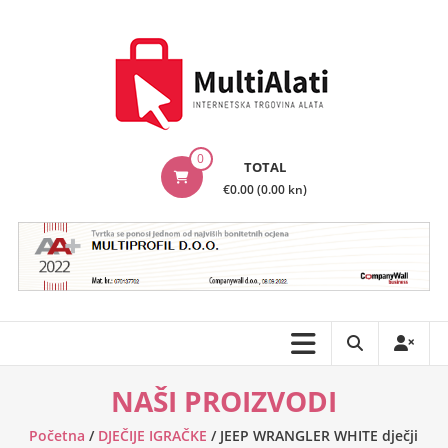
Skip
to
content
MultiAlati
0
TOTAL
–
€0.00 (0.00 kn)
Internetska
trgovina
alata
NAŠI PROIZVODI
Početna
/
DJEČIJE IGRAČKE
/ JEEP WRANGLER WHITE dječji