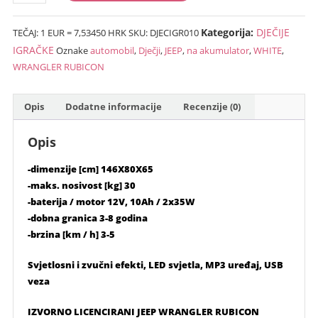
WRANGLER
€464.00
(2,629.54
WHITE
(3,496.01
kn).
Kategorija:
DJEČIJE
TEČAJ: 1 EUR = 7,53450 HRK
SKU:
DJECIGR010
dječji
kn).
automobil
IGRAČKE
Oznake
automobil
,
Dječji
,
JEEP
,
na akumulator
,
WHITE
,
na
WRANGLER RUBICON
akumulator
količina
Opis
Dodatne informacije
Recenzije (0)
Opis
-dimenzije [cm] 146X80X65
-maks. nosivost [kg] 30
-baterija / motor 12V, 10Ah / 2x35W
-dobna granica 3-8 godina
-brzina [km / h] 3-5
Svjetlosni i zvučni efekti, LED svjetla, MP3 uređaj, USB
veza
IZVORNO LICENCIRANI JEEP WRANGLER RUBICON