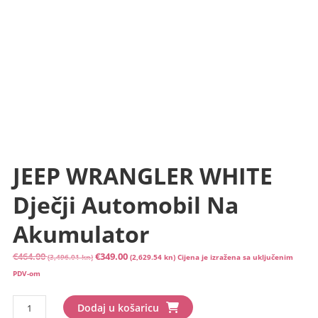
JEEP WRANGLER WHITE
Dječji Automobil Na
Akumulator
Izvorna
Trenutna
€
464.00
€
349.00
(3,496.01 kn)
(2,629.54 kn)
Cijena je izražena sa uključenim
cijena
cijena
PDV-om
bila
je:
JEEP
je:
€349.00
Dodaj u košaricu