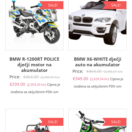
SALE!
SALE!
BMW R-1200RT POLICE
BMW X6-WHITE dječji
dječji motor na
auto na akumulator
akumulator
Izvo
Price:
€
464.00
(3,496.01 kn)
Izvorna
Price:
€
464.00
(3,496.01 kn)
Trenutna
cije
€
349.00
(2,629.54 kn)
Cijena je
Trenutna
cijena
€
339.00
(2,554.20 kn)
Cijena je
cijena
bila
izražena sa uključenim PDV-om
cijena
bila
izražena sa uključenim PDV-om
je:
je:
je:
je:
€349.00
€464
€339.00
€464.00
(2,629.54
(3,49
(2,554.20
(3,496.01
kn).
kn).
kn).
kn).
SALE!
SALE!