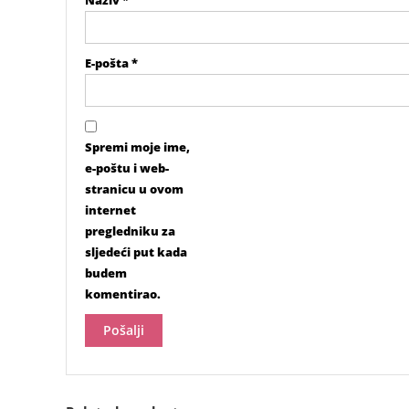
E-pošta
*
Spremi moje ime,
e-poštu i web-
stranicu u ovom
internet
pregledniku za
sljedeći put kada
budem
komentirao.