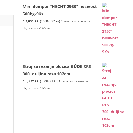
Mini demper “HECHT 2950” nosivost
500kg-9Ks
€
3,499.00
(26,363.22 kn)
Cijena je izražena sa
uključenim PDV-om
Stroj za rezanje pločica GÜDE RFS
300..duljina reza 102cm
€
1,035.00
(7,798.21 kn)
Cijena je izražena sa
uključenim PDV-om