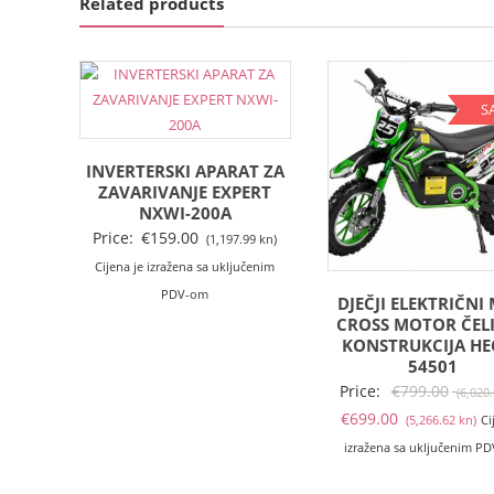
Related products
S
INVERTERSKI APARAT ZA
ZAVARIVANJE EXPERT
NXWI-200A
Price:
€
159.00
(1,197.99 kn)
Cijena je izražena sa uključenim
PDV-om
DJEČJI ELEKTRIČNI 
CROSS MOTOR ČEL
KONSTRUKCIJA HE
54501
Price:
€
799.00
(6,020
Tr
€
699.00
(5,266.62 kn)
Ci
ci
izražena sa uključenim P
je: