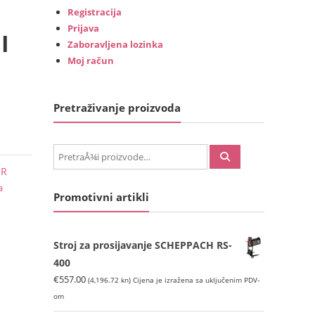
Registracija
Prijava
I
Zaboravljena lozinka
Moj račun
Pretraživanje proizvoda
PretraÅ¾i:
ER
a
Promotivni artikli
Stroj za prosijavanje SCHEPPACH RS-
400
€
557.00
(4,196.72 kn)
Cijena je izražena sa uključenim PDV-
om