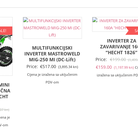
ALE!
S
INVERTER ZA
ZAVARIVANJE 16
MULTIFUNKCIJSKI
“HECHT 1826”
INVERTER MASTROWELD
MIG-250 MI (DC-Lift)
Price:
€
199.00
(1,499
Price:
€
517.00
T
€
159.00
(3,895.34 kn)
(1,197.99 kn)
Ci
ci
Cijena je izražena sa uključenim
izražena sa uključenim P
je
PDV-om
MINI
€1
IČNA
CHT
(1
kn
Izvorna
.07 kn)
enutna
cijena
jena je
jena
bila
DV-om
je: