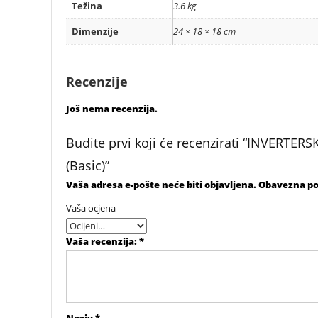
Težina
3.6 kg
Dimenzije
24 × 18 × 18 cm
Recenzije
Još nema recenzija.
Budite prvi koji će recenzirati “INVERT
(Basic)”
Vaša adresa e-pošte neće biti objavljena.
Obavezna po
Vaša ocjena
Vaša recenzija:
*
Naziv
*