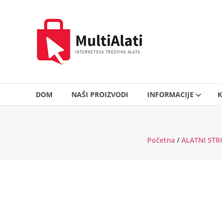
Skip
to
MultiAlati
content
–
Internetska
trgovina
alata
DOM
NAŠI PROIZVODI
INFORMACIJE
K
Početna
/
ALATNI STR