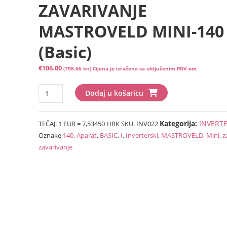
ZAVARIVANJE
MASTROVELD MINI-140 
(Basic)
€
106.00
(798.66 kn)
Cijena je izražena sa uključenim PDV-om
INVERTERSKI
Dodaj u košaricu
APARAT
ZA
Kategorija:
INVERT
TEČAJ: 1 EUR = 7,53450 HRK
SKU:
INV022
ZAVARIVANJE
Oznake
140
,
Aparat
,
BASIC
,
I
,
Inverterski
,
MASTROVELD
,
Mini
,
z
MASTROVELD
zavarivanje
MINI-
140
I
(Basic)
količina