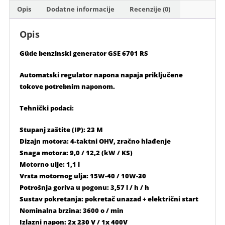
Opis
Dodatne informacije
Recenzije (0)
Opis
Güde benzinski generator GSE 6701 RS
Automatski regulator napona napaja priključene
tokove potrebnim naponom.
Tehnički podaci:
Stupanj zaštite (IP): 23 M
Dizajn motora: 4-taktni OHV, zračno hlađenje
Snaga motora: 9,0 / 12,2 (kW / KS)
Motorno ulje: 1,1 l
Vrsta motornog ulja: 15W-40 / 10W-30
Potrošnja goriva u pogonu: 3,57 l / h / h
Sustav pokretanja: pokretač unazad + električni start
Nominalna brzina: 3600 o / min
Izlazni napon: 2x 230 V / 1x 400V