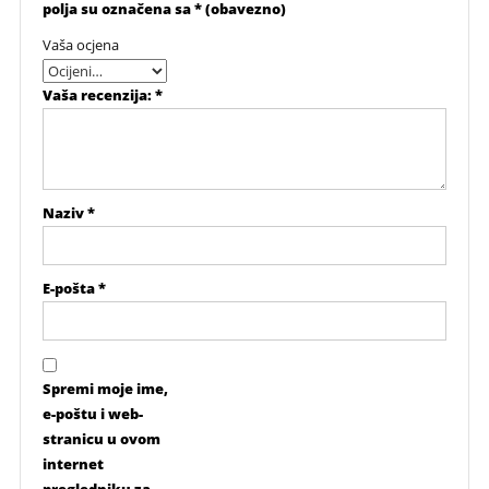
polja su označena sa
* (obavezno)
Vaša ocjena
Vaša recenzija:
*
Naziv
*
E-pošta
*
Spremi moje ime,
e-poštu i web-
stranicu u ovom
internet