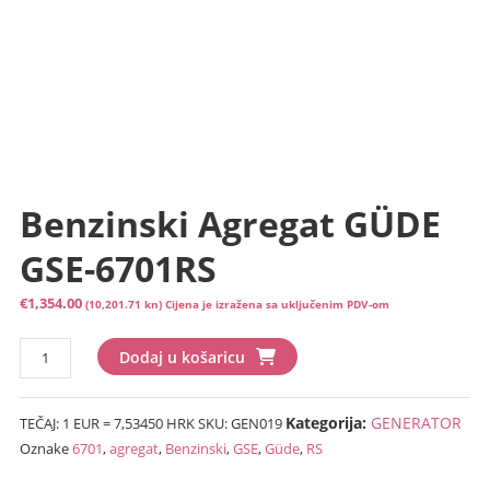
Benzinski Agregat GÜDE
GSE-6701RS
€
1,354.00
(10,201.71 kn)
Cijena je izražena sa uključenim PDV-om
Benzinski
Dodaj u košaricu
agregat
GÜDE
Kategorija:
GENERATOR
TEČAJ: 1 EUR = 7,53450 HRK
SKU:
GEN019
GSE-
Oznake
6701
,
agregat
,
Benzinski
,
GSE
,
Güde
,
RS
6701RS
količina