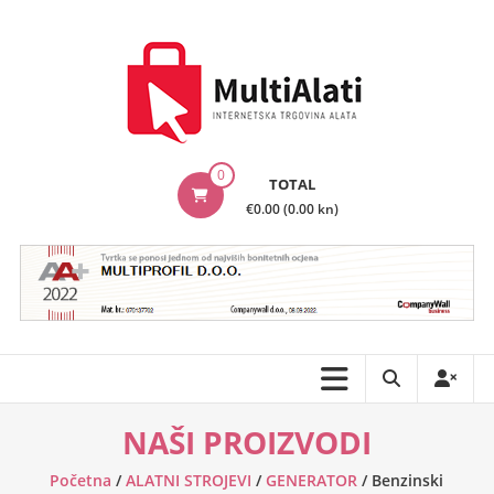
Skip
to
content
MultiAlati
0
TOTAL
–
€0.00 (0.00 kn)
Internetska
trgovina
alata
NAŠI PROIZVODI
Početna
/
ALATNI STROJEVI
/
GENERATOR
/ Benzinski