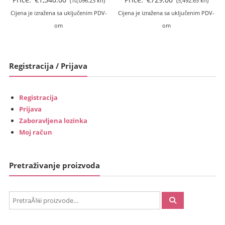
(10,096.23 kn)
(5,492.65 kn)
Cijena je izražena sa uključenim PDV-
Cijena je izražena sa uključenim PDV-
om
om
Registracija / Prijava
Registracija
Prijava
Zaboravljena lozinka
Moj račun
Pretraživanje proizvoda
PretraÅ¾i: