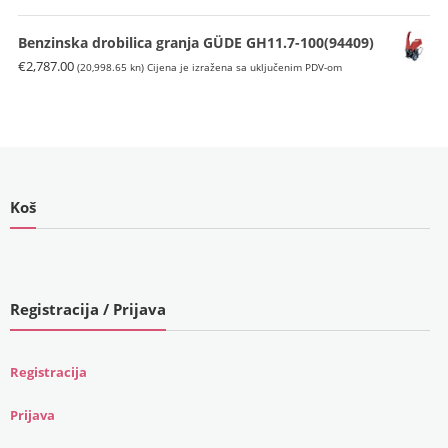
kn).
Benzinska drobilica granja GÜDE GH11.7-100(94409)
€
2,787.00
(20,998.65 kn)
Cijena je izražena sa uključenim PDV-om
Koš
Registracija / Prijava
Registracija
Prijava