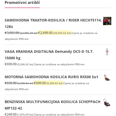
Promotivni artikli
SAMOHODNA TRAKTOR-KOSILICA / RIDER HECHT5114,
12Ks
Izvorna
Trenutna
€
3,052.00
€
2,699.00
(22,995.29 kn)
(20,335.62 kn)
Cijena je izražena sa
cijena
cijena
uključenim PDV-om
bila
je:
je:
€2,699.00
VAGA KRANSKA DIGITALNA Demandy OCS-D 15.T.
€3,052.00
(20,335.62
15000 kg
(22,995.29
kn).
€
699.00
(5,266.62 kn)
Cijena je izražena sa uključenim PDV-om
kn).
MOTORNA SAMOHODNA KOSILICA RURIS RX500 5u1
Izvorna
Trenutna
€
836.00
€
699.00
(6,298.84 kn)
(5,266.62 kn)
Cijena je izražena sa
cijena
cijena
uključenim PDV-om
bila
je:
je:
€699.00
BENZINSKA MULTIFUNKCIJSKA KOSILICA SCHEPPACH
€836.00
(5,266.62
MP132-42
(6,298.84
kn).
€
249.00
(1,876.09 kn)
Cijena je izražena sa uključenim PDV-om