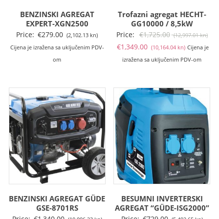
BENZINSKI AGREGAT
Trofazni agregat HECHT-
EXPERT-XGN2500
GG10000 / 8,5kW
Izv
Price:
€
279.00
Price:
€
1,725.00
(2,102.13 kn)
(12,997.01 kn)
Trenutna
cij
€
1,349.00
Cijena je izražena sa uključenim PDV-
(10,164.04 kn)
Cijena je
cijena
bil
om
izražena sa uključenim PDV-om
je:
je:
€1,349.00
€1,
(10,164.04
(12
kn).
kn).
BENZINSKI AGREGAT GÜDE
BESUMNI INVERTERSKI
GSE-8701RS
AGREGAT “GÜDE-ISG2000”
Price:
€
1,340.00
Price:
€
729.00