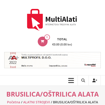
Skip
to
content
MultiAlati
0
TOTAL
–
€0.00 (0.00 kn)
Internetska
trgovina
alata
BRUSILICA/OŠTRILICA ALATA
Početna
/
ALATNI STROJEVI
/ BRUSILICA/OŠTRILICA ALATA