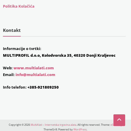
Politika Kolačića
Kontakt
Informacije o tvrtki:
MULTIPROFIL d.o.o, Kolodvorska 35, 40320 Donji Kraljevec
Web:
www.multialati.com
Email:
info@multialati.com
Info telefon:
+385-921809250
Copyright © 2026
MultiAlati – Internetska trgovina alata
. All rights reserved. Theme:
eStore
by
ThemeGrill. Powered by
WordPress
.