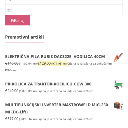
cijena
Maks
cijena
Filtriraj
Promotivni artikli
ELEKTRIČNA PILA RURIS DAC322E, VODILICA 40CM
Izvorna
Trenutna
€
146.00
€
129.00
(1,100.04 kn)
(971.95 kn)
Cijena je izražena sa uključenim
cijena
cijena
PDV-om
bila
je:
je:
€129.00
PRIKOLICA ZA TRAKTOR-KOSILICU GGW 300
€146.00
(971.95
€
249.00
(1,876.09 kn)
Cijena je izražena sa uključenim PDV-om
(1,100.04
kn).
kn).
MULTIFUNKCIJSKI INVERTER MASTROWELD MIG-250
MI (DC-Lift)
€
517.00
(3,895.34 kn)
Cijena je izražena sa uključenim PDV-om