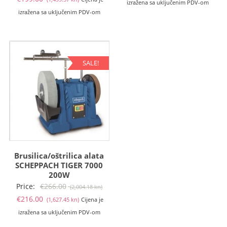
cijena
bila
izražena sa uključenim PDV-om
cijena
bila
izražena sa uključenim PDV-om
je:
je:
je:
je:
€169.00
€239
€199.00
€250.00
(1,273.33
(1,80
(1,499.37
(1,883.63
kn).
kn).
kn).
kn).
SALE!
Brusilica/oštrilica alata
SCHEPPACH TIGER 7000
200W
Izvorna
Price:
€
266.00
(2,004.18 kn)
Trenutna
cijena
€
216.00
(1,627.45 kn)
Cijena je
cijena
bila
izražena sa uključenim PDV-om
je:
je: