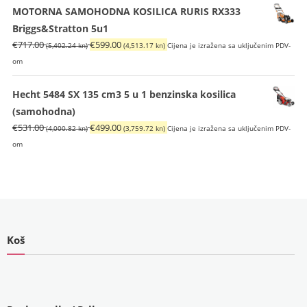
MOTORNA SAMOHODNA KOSILICA RURIS RX333
Briggs&Stratton 5u1
Izvorna
Trenutna
€
717.00
€
599.00
(5,402.24 kn)
(4,513.17 kn)
Cijena je izražena sa uključenim PDV-
cijena
cijena
om
bila
je:
je:
€599.00
Hecht 5484 SX 135 cm3 5 u 1 benzinska kosilica
€717.00
(4,513.17
(samohodna)
(5,402.24
kn).
Izvorna
Trenutna
€
531.00
€
499.00
(4,000.82 kn)
(3,759.72 kn)
Cijena je izražena sa uključenim PDV-
kn).
cijena
cijena
om
bila
je:
je:
€499.00
€531.00
(3,759.72
(4,000.82
kn).
kn).
Koš