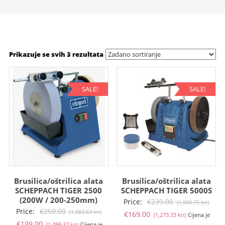
Prikazuje se svih 3 rezultata
SALE!
SALE!
Brusilica/oštrilica alata
Brusilica/oštrilica alata
SCHEPPACH TIGER 2500
SCHEPPACH TIGER 5000S
(200W / 200-250mm)
Izvo
Price:
€
239.00
(1,800.75 kn)
Izvorna
Price:
€
250.00
(1,883.63 kn)
Trenutna
cije
€
169.00
(1,273.33 kn)
Cijena je
Trenutna
cijena
€
199.00
(1,499.37 kn)
Cijena je