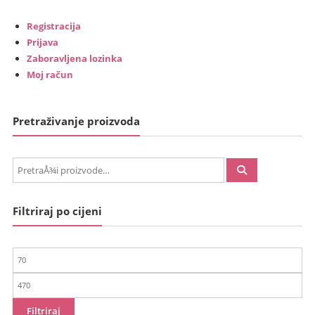
Registracija
Prijava
Zaboravljena lozinka
Moj račun
Pretraživanje proizvoda
PretraÅ¾i:
Filtriraj po cijeni
Min
cijena
Maks
cijena
Filtriraj