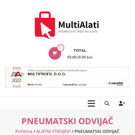
Skip
to
content
MultiAlati
0
TOTAL
–
€0.00 (0.00 kn)
Internetska
trgovina
alata
PNEUMATSKI ODVIJAČ
Početna
/
ALATNI STROJEVI
/ PNEUMATSKI ODVIJAČ