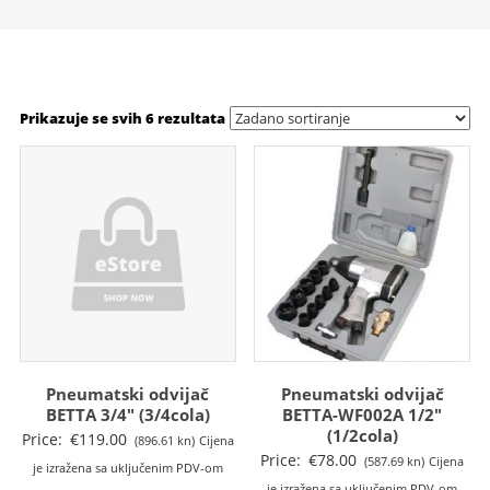
Prikazuje se svih 6 rezultata
Pneumatski odvijač
Pneumatski odvijač
BETTA 3/4″ (3/4cola)
BETTA-WF002A 1/2″
(1/2cola)
Price:
€
119.00
(896.61 kn)
Cijena
Price:
€
78.00
(587.69 kn)
Cijena
je izražena sa uključenim PDV-om
je izražena sa uključenim PDV-om