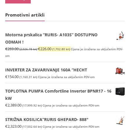
Promotivni artikli
Motorna prskalica “RURIS- A103S” DOSTUPNO
ODMAH !
Izvorna
Trenutna
€
269.00
€
226.00
(2,026.78 kn)
(1,702.80 kn)
Cijena je izražena sa uključenim PDV-
cijena
cijena
om
bila
je:
je:
€226.00
INVERTER ZA ZAVARIVANJE 160A “HECHT
€269.00
(1,702.80
€
154.00
(1,160.31 kn)
Cijena je izražena sa uključenim PDV-om
(2,026.78
kn).
kn).
TOPLOTNA PUMPA Comfortline Inverter BPNR17 - 16
kW
€
2,389.00
(17,999.92 kn)
Cijena je izražena sa uključenim PDV-om
STRIŽNA KOSILICA”RURIS GHEPARD- 888″
€
2,323.00
(17,502.64 kn)
Cijena je izražena sa uključenim PDV-om