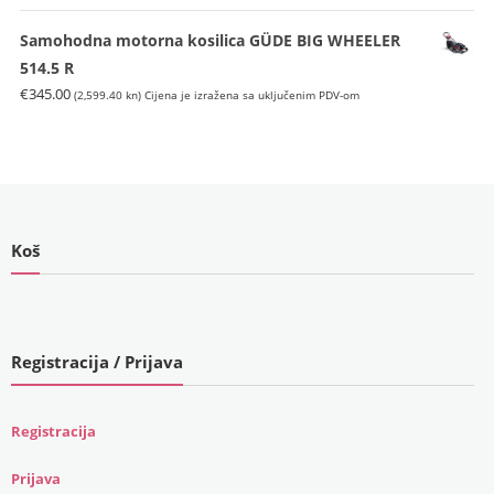
Samohodna motorna kosilica GÜDE BIG WHEELER
514.5 R
€
345.00
(2,599.40 kn)
Cijena je izražena sa uključenim PDV-om
Koš
Registracija / Prijava
Registracija
Prijava