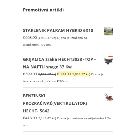
Promotivni artikli
STAKLENIK PALRAM HYBRID 6X10
€
663.00
(4,995.37 kn)
Cijena je izražena sa
uključenim PDV-om
GRIJALICA zraka HECHT3038 -TOP -
NA NAFTU snage 37 Kw
Izvorna
Trenutna
€
599.00
€
399.00
(4,513.17 kn)
(3,006.27 kn)
Cijena je
cijena
cijena
izražena sa uključenim PDV-om
bila
je:
je:
€399.00
BENZINSKI
€599.00
(3,006.27
PROZRAČIVAČ(VERTIKULATOR)
(4,513.17
kn).
HECHT- 5642
kn).
€
418.00
(3,149.42 kn)
Cijena je izražena sa uključenim PDV-
om