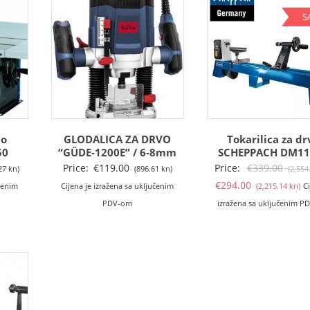
S
vo
GLODALICA ZA DRVO
Tokarilica za dr
50
“GÜDE-1200E” / 6-8mm
SCHEPPACH DM11
Price:
€
119.00
Price:
€
339.00
27 kn)
(896.61 kn)
(2,554
T
€
294.00
učenim
Cijena je izražena sa uključenim
(2,215.14 kn)
Ci
ci
PDV-om
izražena sa uključenim P
je
€2
(2
kn