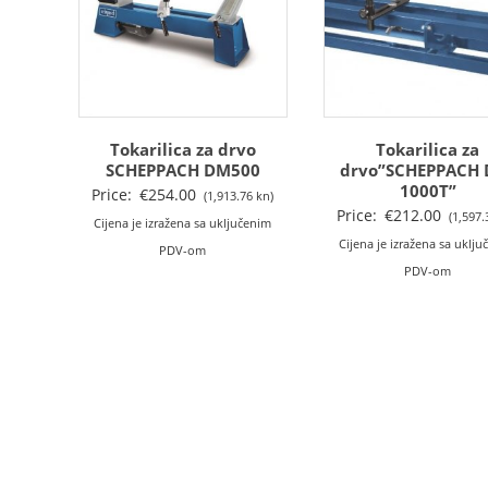
Tokarilica za drvo
Tokarilica za
SCHEPPACH DM500
drvo”SCHEPPACH 
1000T”
Price:
€
254.00
(1,913.76 kn)
Price:
€
212.00
(1,597.
Cijena je izražena sa uključenim
Cijena je izražena sa uklj
PDV-om
PDV-om