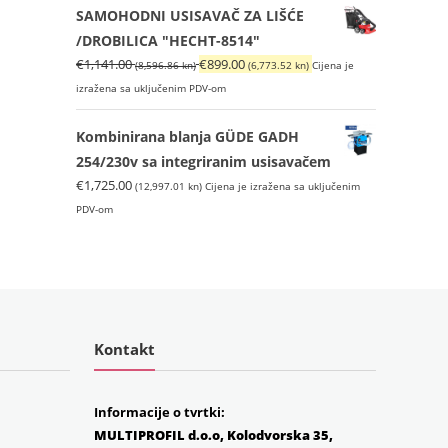
SAMOHODNI USISAVAČ ZA LIŠĆE
/DROBILICA "HECHT-8514"
Izvorna
Trenutna
€
1,141.00
€
899.00
(8,596.86 kn)
(6,773.52 kn)
Cijena je
cijena
cijena
izražena sa uključenim PDV-om
bila
je:
je:
€899.00
Kombinirana blanja GÜDE GADH
€1,141.00
(6,773.52
254/230v sa integriranim usisavačem
(8,596.86
kn).
€
1,725.00
(12,997.01 kn)
Cijena je izražena sa uključenim
kn).
PDV-om
Kontakt
Informacije o tvrtki:
MULTIPROFIL d.o.o, Kolodvorska 35,