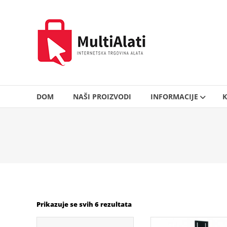
Skip
to
MultiAlati
content
–
Internetska
trgovina
alata
DOM
NAŠI PROIZVODI
INFORMACIJE
K
Prikazuje se svih 6 rezultata