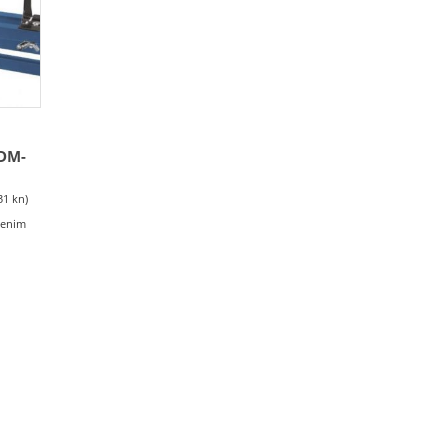
DM-
31 kn)
učenim