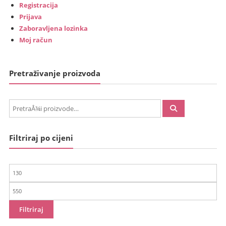
Registracija
Prijava
Zaboravljena lozinka
Moj račun
Pretraživanje proizvoda
PretraÅ¾i:
Filtriraj po cijeni
Min
cijena
Maks
cijena
Filtriraj