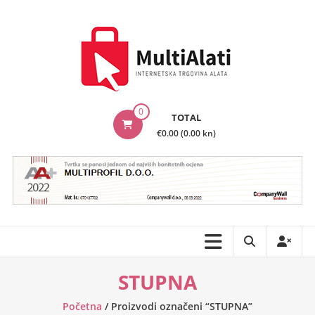
Skip
to
content
MultiAlati
0
TOTAL
–
€0.00 (0.00 kn)
Internetska
trgovina
alata
STUPNA
Početna
/ Proizvodi označeni “STUPNA”