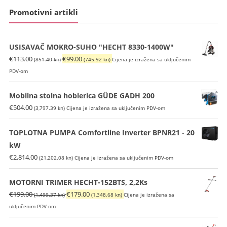
Promotivni artikli
USISAVAČ MOKRO-SUHO "HECHT 8330-1400W"
Izvorna
Trenutna
€
113.00
€
99.00
(851.40 kn)
(745.92 kn)
Cijena je izražena sa uključenim
cijena
cijena
PDV-om
bila
je:
je:
€99.00
Mobilna stolna hoblerica GÜDE GADH 200
€113.00
(745.92
€
504.00
(3,797.39 kn)
Cijena je izražena sa uključenim PDV-om
(851.40
kn).
kn).
TOPLOTNA PUMPA Comfortline Inverter BPNR21 - 20
kW
€
2,814.00
(21,202.08 kn)
Cijena je izražena sa uključenim PDV-om
MOTORNI TRIMER HECHT-152BTS, 2,2Ks
Izvorna
Trenutna
€
199.00
€
179.00
(1,499.37 kn)
(1,348.68 kn)
Cijena je izražena sa
cijena
cijena
uključenim PDV-om
bila
je: