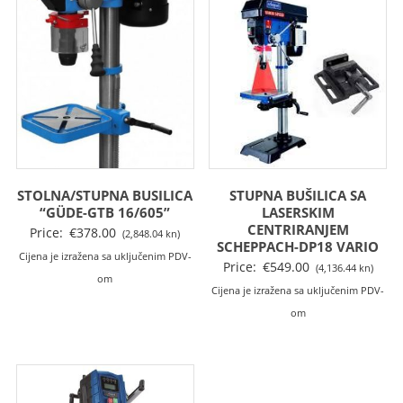
STOLNA/STUPNA BUSILICA
STUPNA BUŠILICA SA
“GÜDE-GTB 16/605”
LASERSKIM
CENTRIRANJEM
Price:
€
378.00
(2,848.04 kn)
SCHEPPACH-DP18 VARIO
Cijena je izražena sa uključenim PDV-
Price:
€
549.00
(4,136.44 kn)
om
Cijena je izražena sa uključenim PDV-
om