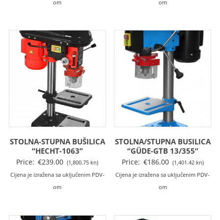
om
om
STOLNA-STUPNA BUŠILICA
STOLNA/STUPNA BUSILICA
“HECHT-1063”
“GÜDE-GTB 13/355”
Price:
€
239.00
Price:
€
186.00
(1,800.75 kn)
(1,401.42 kn)
Cijena je izražena sa uključenim PDV-
Cijena je izražena sa uključenim PDV-
om
om