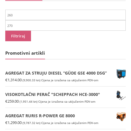
Min
cijena
Maks
cijena
Filtriraj
Promotivni artikli
AGREGAT ZA STRUJU DIESEL “GÜDE GSE 4000 DSG”
€
1,314.00
(9,900.33 kn)
Cijena je izražena sa uključenim PDV-om
VISOKOTLAČNI PERAČ "SCHEPPACH HCE-3000"
€
259.00
(1,951.44 kn)
Cijena je izražena sa uključenim PDV-om
AGREGAT RURIS R-POWER GE 8000
€
1,299.00
(9,787.32 kn)
Cijena je izražena sa uključenim PDV-om