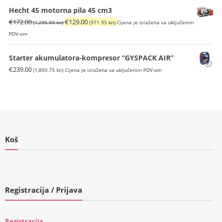
Hecht 45 motorna pila 45 cm3
Izvorna
Trenutna
€
172.00
€
129.00
(1,295.93 kn)
(971.95 kn)
Cijena je izražena sa uključenim
cijena
cijena
PDV-om
bila
je:
je:
€129.00
Starter akumulatora-kompresor “GYSPACK AIR”
€172.00
(971.95
€
239.00
(1,800.75 kn)
Cijena je izražena sa uključenim PDV-om
(1,295.93
kn).
kn).
Koš
Registracija / Prijava
Registracija