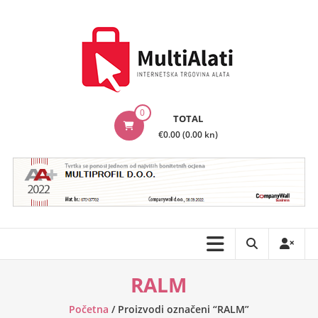
Skip
to
content
MultiAlati
0
TOTAL
–
€0.00 (0.00 kn)
Internetska
trgovina
alata
RALM
Početna
/ Proizvodi označeni “RALM”