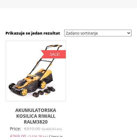
Prikazuje se jedan rezultat
SALE!
AKUMULATORSKA
KOSILICA RIWALL
RALM3820
Izvorna
Price:
€
319.00
(2,403.51 kn)
Trenutna
cijena
€
269.00
(2,026.78 kn)
Cijena je