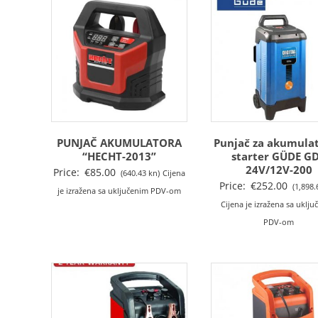
PUNJAČ AKUMULATORA
Punjač za akumulat
“HECHT-2013”
starter GÜDE G
24V/12V-200
Price:
€
85.00
(640.43 kn)
Cijena
Price:
€
252.00
(1,898.
je izražena sa uključenim PDV-om
Cijena je izražena sa uklj
PDV-om