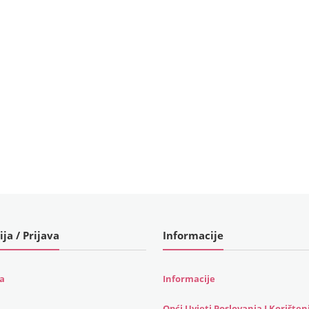
ija / Prijava
Informacije
ja
Informacije
Opći Uvjeti Poslovanja I Korišten