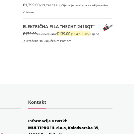
€
1,799.00
(13,554.57 kn)
Cijena je izražena sa uključenim
PDV-om
ELEKTRIČNA PILA “HECHT-2416QT”
Izvorna
Trenutna
€
172.00
€
139.00
(1,295.93 kn)
(1,047.30 kn)
Cijena
cijena
cijena
je izražena sa uključenim PDV-om
bila
je:
je:
€139.00
€172.00
(1,047.30
(1,295.93
kn).
kn).
Kontakt
Informacije o tvrtki:
MULTIPROFIL d.o.o, Kolodvorska 35,
ja