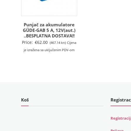
Punjač za akumulatore
GÜDE-GAB 5 A, 12V(aut.)
..BESPLATNA DOSTAVA!!
Price:
€
62.00
(467.14 kn)
Cijena
je izražena sa uključenim PDV-om
Koš
Registrac
Registraci
Prijava