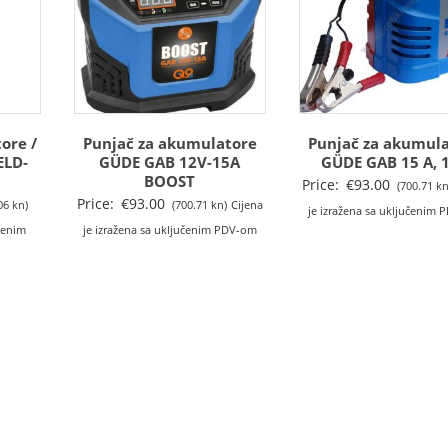
ore /
Punjač za akumulatore
Punjač za akumul
ELD-
GÜDE GAB 12V-15A
GÜDE GAB 15 A, 
BOOST
Price:
€
93.00
(700.71 kn
Price:
€
93.00
06 kn)
(700.71 kn)
Cijena
je izražena sa uključenim
učenim
je izražena sa uključenim PDV-om