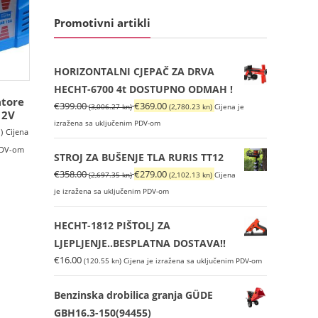
Promotivni artikli
HORIZONTALNI CJEPAČ ZA DRVA
HECHT-6700 4t DOSTUPNO ODMAH !
atore
Izvorna
Trenutna
€
399.00
€
369.00
(3,006.27 kn)
(2,780.23 kn)
Cijena je
12V
cijena
cijena
izražena sa uključenim PDV-om
)
Cijena
bila
je:
 PDV-om
je:
€369.00
STROJ ZA BUŠENJE TLA RURIS TT12
€399.00
(2,780.23
Izvorna
Trenutna
€
358.00
€
279.00
(2,697.35 kn)
(2,102.13 kn)
Cijena
(3,006.27
kn).
cijena
cijena
je izražena sa uključenim PDV-om
kn).
bila
je:
je:
€279.00
HECHT-1812 PIŠTOLJ ZA
€358.00
(2,102.13
LJEPLJENJE..BESPLATNA DOSTAVA!!
(2,697.35
kn).
€
16.00
(120.55 kn)
Cijena je izražena sa uključenim PDV-om
kn).
Benzinska drobilica granja GÜDE
GBH16.3-150(94455)