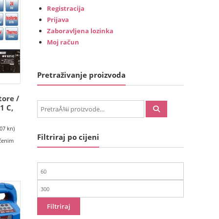
Registracija
Prijava
Zaboravljena lozinka
Moj račun
Pretraživanje proizvoda
ore /
PretraÅ¾i:
1 C,
.07 kn)
Filtriraj po cijeni
učenim
Min
cijena
Maks
cijena
Filtriraj