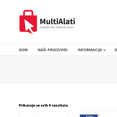
Skip
to
MultiAlati
content
–
Internetska
trgovina
alata
DOM
NAŠI PROIZVODI
INFORMACIJE
K
Prikazuje se svih 9 rezultata