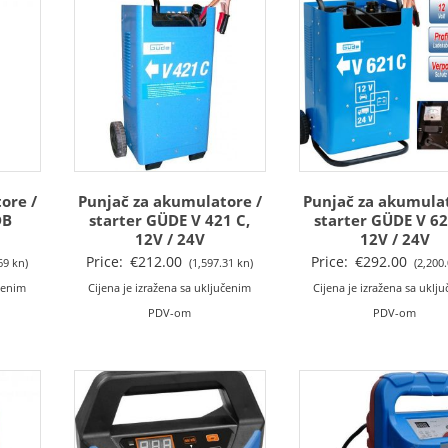
ore /
Punjač za akumulatore /
Punjač za akumulat
DB
starter GÜDE V 421 C,
starter GÜDE V 62
12V / 24V
12V / 24V
Price:
€
212.00
Price:
€
292.00
69 kn)
(1,597.31 kn)
(2,200
učenim
Cijena je izražena sa uključenim
Cijena je izražena sa uklj
PDV-om
PDV-om