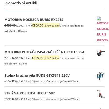
Promotivni artikli
MOTORNA KOSILICA RURIS RX221S
Izvorna
Trenutna
€
438.00
€
369.00
(3,300.11 kn)
(2,780.23 kn)
Cijena je izražena sa
cijena
cijena
uključenim PDV-om
bila
je:
je:
€369.00
€438.00
(2,780.23
MOTORNI PUHAČ-USISAVAČ LIŠĆA HECHT 9254
(3,300.11
kn).
Izvorna
Trenutna
€
212.00
€
149.00
(1,597.31 kn)
kn).
(1,122.64 kn)
Cijena je izražena sa
cijena
cijena
uključenim PDV-om
bila
je:
je:
€149.00
Stolna kružna pila GÜDE GTKS315 230V
€212.00
(1,122.64
€
557.00
(4,196.72 kn)
Cijena je izražena sa uključenim PDV-om
(1,597.31
kn).
kn).
STRIŽNA KOSILICA HECHT 587
€
995.00
(7,496.83 kn)
Cijena je izražena sa uključenim PDV-om