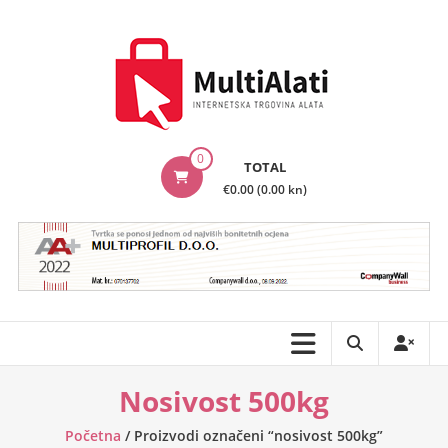
Skip
to
content
MultiAlati
0
TOTAL
–
€0.00 (0.00 kn)
Internetska
trgovina
alata
Nosivost 500kg
Početna
/ Proizvodi označeni “nosivost 500kg”