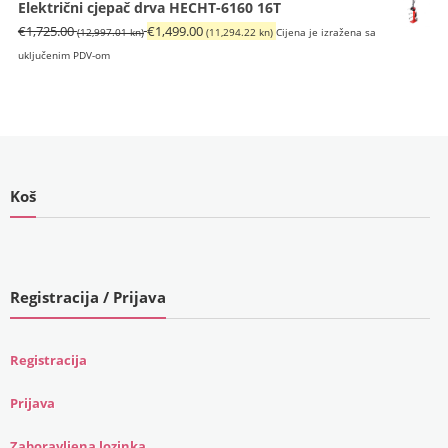
Električni cjepač drva HECHT-6160 16T
Izvorna
Trenutna
€
1,725.00
€
1,499.00
(12,997.01 kn)
(11,294.22 kn)
Cijena je izražena sa
cijena
cijena
uključenim PDV-om
bila
je:
je:
€1,499.00
€1,725.00
(11,294.22
(12,997.01
kn).
kn).
Koš
Registracija / Prijava
Registracija
Prijava
Zaboravljena lozinka