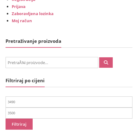
Prijava
Zaboravljena lozinka
Moj račun
Pretraživanje proizvoda
PretraÅ¾i:
Filtriraj po cijeni
Min
cijena
Maks
cijena
Filtriraj