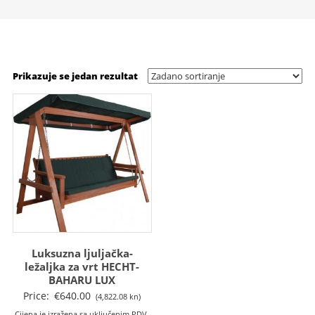
Prikazuje se jedan rezultat
Luksuzna ljuljačka-
ležaljka za vrt HECHT-
BAHARU LUX
Price:
€
640.00
(4,822.08 kn)
Cijena je izražena sa uključenim PDV-