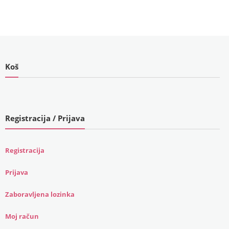
bila
je:
je:
€199.00
€219.00
(1,499.37
(1,650.06
kn).
kn).
Koš
Registracija / Prijava
Registracija
Prijava
Zaboravljena lozinka
Moj račun