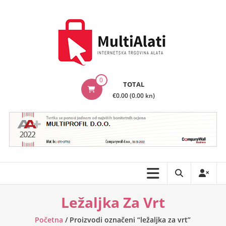
Skip
to
content
MultiAlati
0
TOTAL
–
€0.00 (0.00 kn)
Internetska
trgovina
alata
Ležaljka Za Vrt
Početna
/ Proizvodi označeni “ležaljka za vrt”