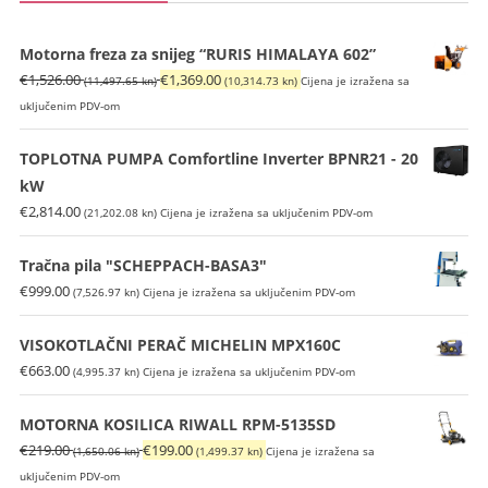
Motorna freza za snijeg “RURIS HIMALAYA 602”
Izvorna
Trenutna
€
1,526.00
€
1,369.00
(11,497.65 kn)
(10,314.73 kn)
Cijena je izražena sa
cijena
cijena
uključenim PDV-om
bila
je:
je:
€1,369.00
TOPLOTNA PUMPA Comfortline Inverter BPNR21 - 20
€1,526.00
(10,314.73
kW
(11,497.65
kn).
€
2,814.00
(21,202.08 kn)
Cijena je izražena sa uključenim PDV-om
kn).
Tračna pila "SCHEPPACH-BASA3"
€
999.00
(7,526.97 kn)
Cijena je izražena sa uključenim PDV-om
VISOKOTLAČNI PERAČ MICHELIN MPX160C
€
663.00
(4,995.37 kn)
Cijena je izražena sa uključenim PDV-om
MOTORNA KOSILICA RIWALL RPM-5135SD
Izvorna
Trenutna
€
219.00
€
199.00
(1,650.06 kn)
(1,499.37 kn)
Cijena je izražena sa
cijena
cijena
uključenim PDV-om