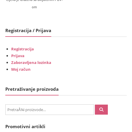
om
Registracija / Prijava
Registracija
Prijava
Zaboravljena lozinka
Moj račun
Pretraživanje proizvoda
PretraÅ¾i:
Promotivni artikli