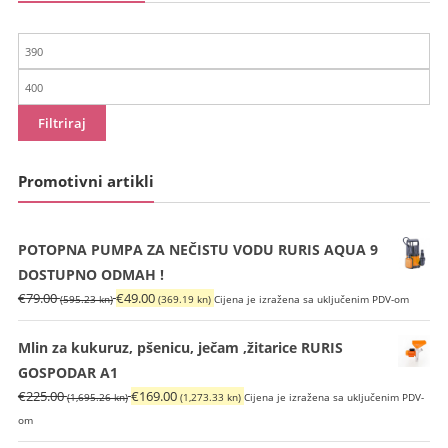
Min
cijena
Maks
cijena
Filtriraj
Promotivni artikli
POTOPNA PUMPA ZA NEČISTU VODU RURIS AQUA 9
DOSTUPNO ODMAH !
Izvorna
Trenutna
€
79.00
€
49.00
(595.23 kn)
(369.19 kn)
Cijena je izražena sa uključenim PDV-om
cijena
cijena
bila
je:
Mlin za kukuruz, pšenicu, ječam ,žitarice RURIS
je:
€49.00
GOSPODAR A1
€79.00
(369.19
Izvorna
Trenutna
€
225.00
€
169.00
(1,695.26 kn)
(1,273.33 kn)
Cijena je izražena sa uključenim PDV-
(595.23
kn).
cijena
cijena
om
kn).
bila
je: