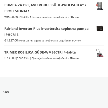
je:
€169.00
PUMPA ZA PRLJAVU VODU "GÜDE-PROFISUB A" /
€225.00
(1,273.33
PROFESIONAL!
(1,695.26
kn).
€
650.00
(4,897.43 kn)
Cijena je izražena sa uključenim PDV-om
kn).
Fairland Inverter Plus inverterska toplotna pumpa
IPHCR15
€
1,327.00
(9,998.28 kn)
Cijena je izražena sa uključenim PDV-om
TRIMER KOSILICA GÜDE-WM560TRI 4-takta
€
730.00
(5,500.19 kn)
Cijena je izražena sa uključenim PDV-om
Koš