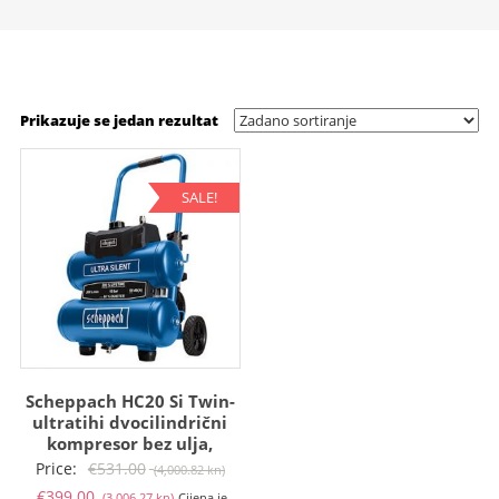
Prikazuje se jedan rezultat
SALE!
Scheppach HC20 Si Twin-
ultratihi dvocilindrični
kompresor bez ulja,
Izvorna
Price:
€
531.00
(4,000.82 kn)
Trenutna
cijena
€
399.00
(3,006.27 kn)
Cijena je