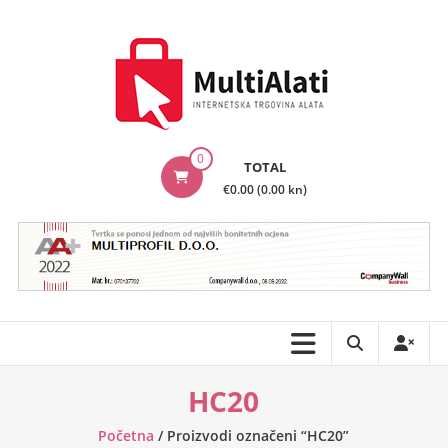
Skip
to
content
MultiAlati
0
TOTAL
–
€0.00 (0.00 kn)
Internetska
trgovina
alata
HC20
Početna
/ Proizvodi označeni “HC20”