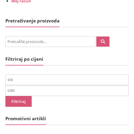
Moj račun
Pretraživanje proizvoda
PretraÅ¾i:
Filtriraj po cijeni
Min
cijena
Maks
cijena
Filtriraj
Promotivni artikli