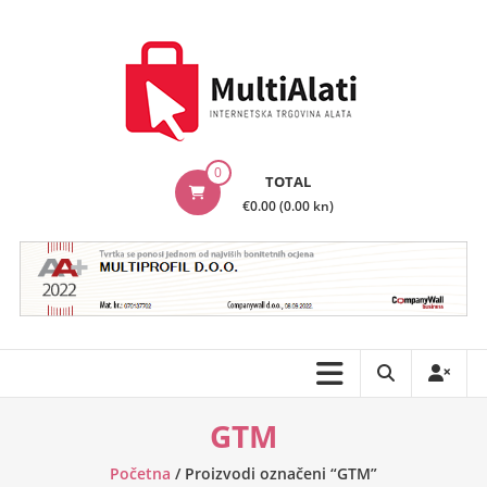
Skip
to
content
MultiAlati
0
TOTAL
–
€0.00 (0.00 kn)
Internetska
trgovina
alata
GTM
Početna
/ Proizvodi označeni “GTM”