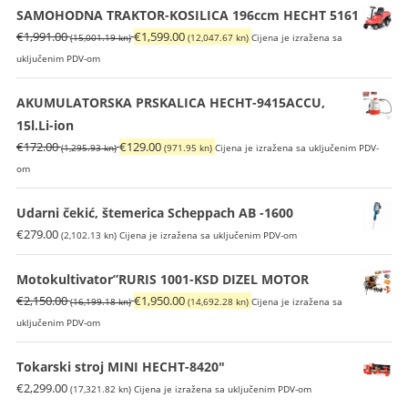
SAMOHODNA TRAKTOR-KOSILICA 196ccm HECHT 5161
Izvorna
Trenutna
€
1,991.00
€
1,599.00
(15,001.19 kn)
(12,047.67 kn)
Cijena je izražena sa
cijena
cijena
uključenim PDV-om
bila
je:
je:
€1,599.00
AKUMULATORSKA PRSKALICA HECHT-9415ACCU,
€1,991.00
(12,047.67
15l.Li-ion
(15,001.19
kn).
Izvorna
Trenutna
€
172.00
€
129.00
(1,295.93 kn)
(971.95 kn)
Cijena je izražena sa uključenim PDV-
kn).
cijena
cijena
om
bila
je:
je:
€129.00
Udarni čekić, štemerica Scheppach AB -1600
€172.00
(971.95
€
279.00
(2,102.13 kn)
Cijena je izražena sa uključenim PDV-om
(1,295.93
kn).
kn).
Motokultivator”RURIS 1001-KSD DIZEL MOTOR
Izvorna
Trenutna
€
2,150.00
€
1,950.00
(16,199.18 kn)
(14,692.28 kn)
Cijena je izražena sa
cijena
cijena
uključenim PDV-om
bila
je:
je:
€1,950.00
Tokarski stroj MINI HECHT-8420"
€2,150.00
(14,692.28
€
2,299.00
(17,321.82 kn)
Cijena je izražena sa uključenim PDV-om
(16,199.18
kn).