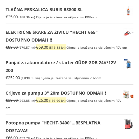
TLAČNA PRSKALICA RURIS RS800 8L
€
25.00
(188.36 kn)
Cijena je izražena sa uključenim PDV-om
ELEKTRIČNE ŠKARE ZA ŽIVICU "HECHT 655"
DOSTUPNO ODMAH !!
Izvorna
Trenutna
€
89.00
€
69.00
(670.57 kn)
(519.88 kn)
Cijena je izražena sa uključenim PDV-om
cijena
cijena
bila
je:
Punjač za akumulatore / starter GÜDE GDB 24V/12V-
je:
€69.00
200
€89.00
(519.88
€
252.00
(1,898.69 kn)
Cijena je izražena sa uključenim PDV-om
(670.57
kn).
kn).
Crijevo za pumpu 3" 20m DOSTUPNO ODMAH !
Izvorna
Trenutna
€
39.00
€
26.00
(293.85 kn)
(195.90 kn)
Cijena je izražena sa uključenim PDV-
cijena
cijena
om
bila
je:
je:
€26.00
Potopna pumpa “HECHT-3400″…BESPLATNA
€39.00
(195.90
DOSTAVA!!
(293.85
kn).
€
66.00
(497.28 kn)
Cijena je izražena sa uključenim PDV-om