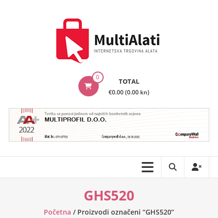
Skip
to
content
MultiAlati
0
TOTAL
–
€0.00 (0.00 kn)
Internetska
trgovina
alata
GHS520
Početna
/ Proizvodi označeni “GHS520”