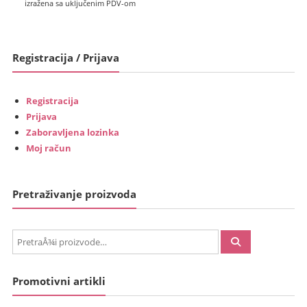
cijena
bila
izražena sa uključenim PDV-om
je:
je:
€1,950.00
€2,150.00
(14,692.28
(16,199.18
Registracija / Prijava
kn).
kn).
Registracija
Prijava
Zaboravljena lozinka
Moj račun
Pretraživanje proizvoda
PretraÅ¾i:
Promotivni artikli