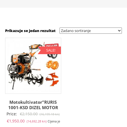
Prikazuje se jedan rezultat
SALE!
Motokultivator”RURIS
1001-KSD DIZEL MOTOR
Izvorna
Price:
€
2,150.00
(16,199.18 kn)
Trenutna
cijena
€
1,950.00
(14,692.28 kn)
Cijena je