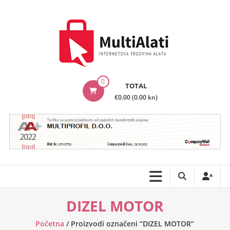
Skip
to
content
MultiAlati
0
TOTAL
–
€0.00 (0.00 kn)
Internetska
trgovina
alata
DIZEL MOTOR
Početna
/ Proizvodi označeni “DIZEL MOTOR”