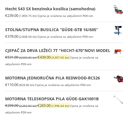
Hecht 543 SX benzinska kosilica (samohodna)
€
239.00
(1,800.75 kn)
Cijena je izražena sa uključenim PDV-om
STOLNA/STUPNA BUSILICA “GÜDE-GTB 16/605”
€
378.00
(2,848.04 kn)
Cijena je izražena sa uključenim PDV-om
CJEPAČ ZA DRVA LEŽEĆI 7T "HECHT-670"NOVI MODEL
Izvorna
Trenutna
€
531.00
€
439.00
(4,000.82 kn)
(3,307.65 kn)
Cijena je izražena sa
cijena
cijena
uključenim PDV-om
bila
je:
je:
€439.00
MOTORNA JEDNORUČNA PILA REDWOOD-RCS26
€531.00
(3,307.65
€
110.00
(828.80 kn)
Cijena je izražena sa uključenim PDV-om
(4,000.82
kn).
kn).
MOTORNA TELESKOPSKA PILA GÜDE-GAK1001B
Izvorna
Trenutna
€
299.00
€
265.00
(2,252.82 kn)
(1,996.64 kn)
Cijena je izražena sa
cijena
cijena
uključenim PDV-om
bila
je:
je:
€265.00