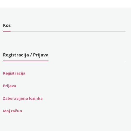
€299.00
(1,996.64
(2,252.82
kn).
kn).
Koš
Registracija / Prijava
Registracija
Prijava
Zaboravljena lozinka
Moj račun