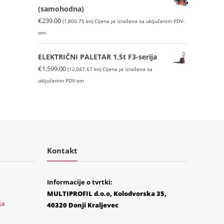
€146.00
(971.95
(samohodna)
(1,100.04
kn).
€
239.00
(1,800.75 kn)
Cijena je izražena sa uključenim PDV-
kn).
om
ELEKTRIČNI PALETAR 1,5t F3-serija
€
1,599.00
(12,047.67 kn)
Cijena je izražena sa
uključenim PDV-om
Kontakt
Informacije o tvrtki:
MULTIPROFIL d.o.o, Kolodvorska 35,
ja
40320 Donji Kraljevec