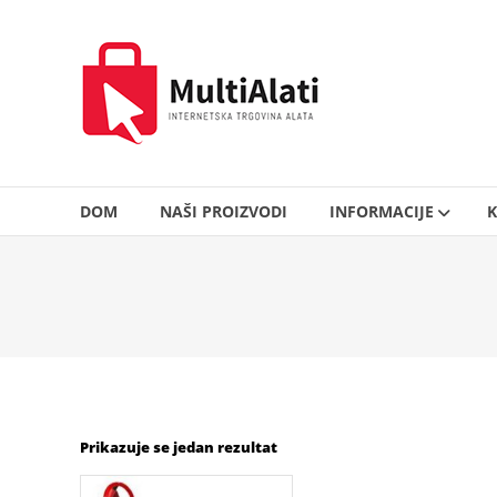
Skip
to
MultiAlati
content
–
Internetska
trgovina
alata
DOM
NAŠI PROIZVODI
INFORMACIJE
K
Prikazuje se jedan rezultat