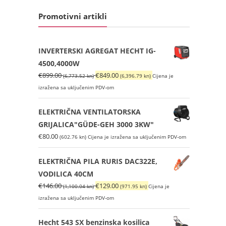
Promotivni artikli
INVERTERSKI AGREGAT HECHT IG-
4500,4000W
Izvorna
Trenutna
€
899.00
€
849.00
(6,773.52 kn)
(6,396.79 kn)
Cijena je
cijena
cijena
izražena sa uključenim PDV-om
bila
je:
je:
€849.00
ELEKTRIČNA VENTILATORSKA
€899.00
(6,396.79
GRIJALICA"GÜDE-GEH 3000 3KW"
(6,773.52
kn).
€
80.00
(602.76 kn)
Cijena je izražena sa uključenim PDV-om
kn).
ELEKTRIČNA PILA RURIS DAC322E,
VODILICA 40CM
Izvorna
Trenutna
€
146.00
€
129.00
(1,100.04 kn)
(971.95 kn)
Cijena je
cijena
cijena
izražena sa uključenim PDV-om
bila
je:
je:
€129.00
Hecht 543 SX benzinska kosilica