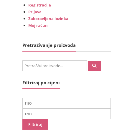
Registracija
Prijava
Zaboravljena lozinka
Moj račun
Pretraživanje proizvoda
PretraÅ¾i:
Filtriraj po cijeni
Min
cijena
Maks
cijena
Filtriraj