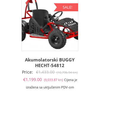
SALE!
Akumolatorski BUGGY
HECHT-54812
Izvorna
Price:
€
1,433.00
(10,796.94 kn)
Trenutna
cijena
€
1,199.00
(9,033.87 kn)
Cijena je
cijena
bila
izražena sa uključenim PDV-om
je:
je:
€1,199.00
€1,433.00
(9,033.87
(10,796.94
kn).
kn).