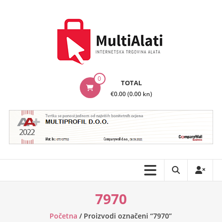
Skip
to
content
MultiAlati
0
TOTAL
–
€0.00 (0.00 kn)
Internetska
trgovina
alata
7970
Početna
/ Proizvodi označeni “7970”