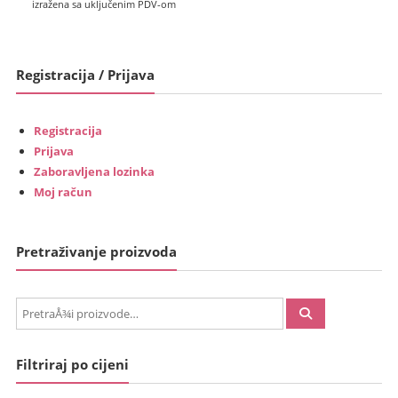
cijena
bila
izražena sa uključenim PDV-om
je:
je:
€899.00
€969.00
(6,773.52
(7,300.93
Registracija / Prijava
kn).
kn).
Registracija
Prijava
Zaboravljena lozinka
Moj račun
Pretraživanje proizvoda
PretraÅ¾i:
Filtriraj po cijeni