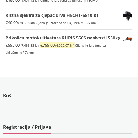
(1,401.42 kn)
Cijena je izražena sa uključenim PDV-om
Križna sjekira za cjepač drva HECHT-6810 8T
€
40.00
(301.38 kn)
Cijena je izražena sa uključenim PDV-om
Prikolica motokultivatora RURIS 550S nosivosti 550kg
Izvorna
Trenutna
€
995.00
€
799.00
(7,496.83 kn)
(6,020.07 kn)
Cijena je izražena sa
cijena
cijena
uključenim PDV-om
bila
je:
je:
€799.00
€995.00
(6,020.07
(7,496.83
kn).
kn).
Koš
Registracija / Prijava