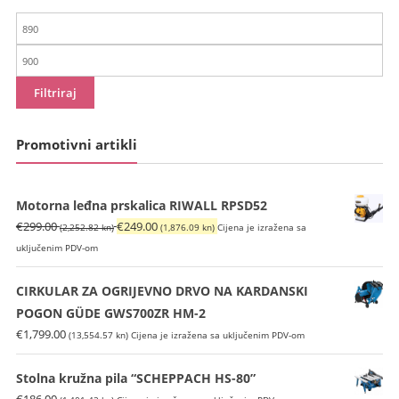
Min
cijena
Maks
cijena
Filtriraj
Promotivni artikli
Motorna leđna prskalica RIWALL RPSD52
Izvorna
Trenutna
€
299.00
€
249.00
(2,252.82 kn)
(1,876.09 kn)
Cijena je izražena sa
cijena
cijena
uključenim PDV-om
bila
je:
je:
€249.00
CIRKULAR ZA OGRIJEVNO DRVO NA KARDANSKI
€299.00
(1,876.09
POGON GÜDE GWS700ZR HM-2
(2,252.82
kn).
€
1,799.00
(13,554.57 kn)
Cijena je izražena sa uključenim PDV-om
kn).
Stolna kružna pila “SCHEPPACH HS-80”
€
186.00