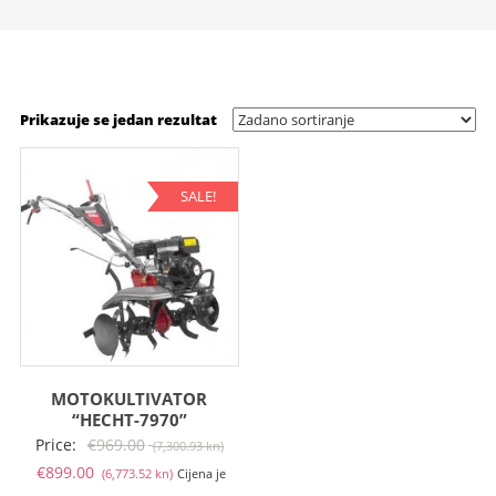
Prikazuje se jedan rezultat
SALE!
MOTOKULTIVATOR
“HECHT-7970”
Izvorna
Price:
€
969.00
(7,300.93 kn)
Trenutna
cijena
€
899.00
(6,773.52 kn)
Cijena je