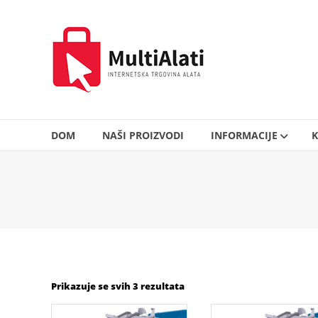
Skip
to
MultiAlati
content
–
Internetska
trgovina
alata
DOM
NAŠI PROIZVODI
INFORMACIJE
K
Prikazuje se svih 3 rezultata