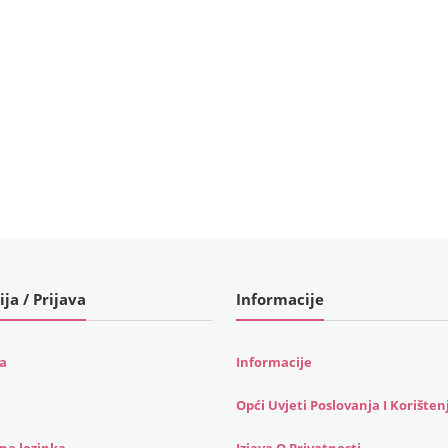
ija / Prijava
Informacije
ja
Informacije
Opći Uvjeti Poslovanja I Korišten