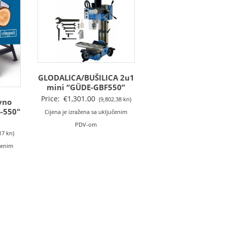
GLODALICA/BUŠILICA 2u1
mini “GÜDE-GBF550”
Price:
€
1,301.00
(9,802.38 kn)
evno
-550″
Cijena je izražena sa uključenim
PDV-om
17 kn)
učenim