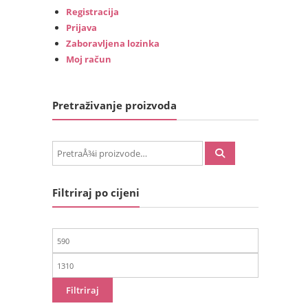
Registracija
Prijava
Zaboravljena lozinka
Moj račun
Pretraživanje proizvoda
PretraÅ¾i:
Filtriraj po cijeni
Min
cijena
Maks
cijena
Filtriraj