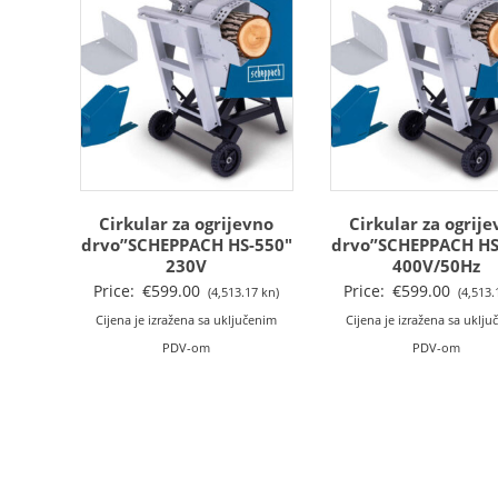
Cirkular za ogrijevno
Cirkular za ogrij
drvo”SCHEPPACH HS-550″
drvo”SCHEPPACH HS
230V
400V/50Hz
Price:
€
599.00
Price:
€
599.00
(4,513.17 kn)
(4,513.
Cijena je izražena sa uključenim
Cijena je izražena sa uklj
PDV-om
PDV-om