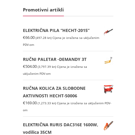
Promotivni artikli
ELEKTRIČNA PILA “HECHT-2015”
€
66.00
(497.28 kn)
Cijena je izražena sa uključenim
PDV-om
RUČNI PALETAR -DEMANDY 3T
€
504.00
(3,797.39 kn)
Cijena je izražena sa
uključenim PDV-om
RUČNA KOLICA ZA SLOBODNE
AKTIVNOSTI HECHT-50006
€
169.00
(1,273.33 kn)
Cijena je izražena sa uključenim PDV-
om
ELEKTRIČNA RURIS DAC316E 1600W,
vodilica 35CM