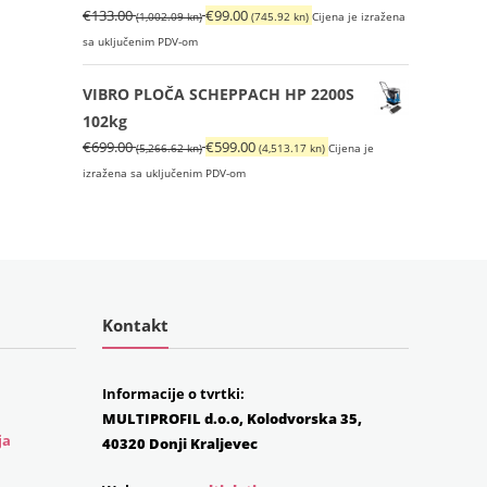
Izvorna
Trenutna
€
133.00
€
99.00
(1,002.09 kn)
(745.92 kn)
Cijena je izražena
cijena
cijena
sa uključenim PDV-om
bila
je:
je:
€99.00
VIBRO PLOČA SCHEPPACH HP 2200S
€133.00
(745.92
102kg
(1,002.09
kn).
Izvorna
Trenutna
€
699.00
€
599.00
(5,266.62 kn)
(4,513.17 kn)
Cijena je
kn).
cijena
cijena
izražena sa uključenim PDV-om
bila
je:
je:
€599.00
€699.00
(4,513.17
(5,266.62
kn).
kn).
Kontakt
Informacije o tvrtki:
MULTIPROFIL d.o.o, Kolodvorska 35,
ja
40320 Donji Kraljevec