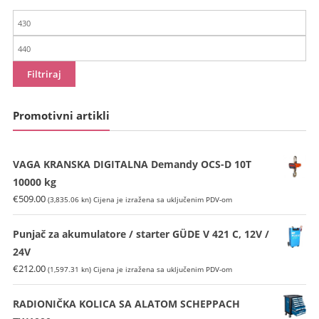
Min
cijena
Maks
cijena
Filtriraj
Promotivni artikli
VAGA KRANSKA DIGITALNA Demandy OCS-D 10T
10000 kg
€
509.00
(3,835.06 kn)
Cijena je izražena sa uključenim PDV-om
Punjač za akumulatore / starter GÜDE V 421 C, 12V /
24V
€
212.00
(1,597.31 kn)
Cijena je izražena sa uključenim PDV-om
RADIONIČKA KOLICA SA ALATOM SCHEPPACH