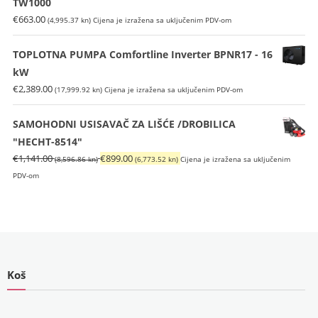
TW1000
€
663.00
(4,995.37 kn)
Cijena je izražena sa uključenim PDV-om
TOPLOTNA PUMPA Comfortline Inverter BPNR17 - 16
kW
€
2,389.00
(17,999.92 kn)
Cijena je izražena sa uključenim PDV-om
SAMOHODNI USISAVAČ ZA LIŠĆE /DROBILICA
"HECHT-8514"
Izvorna
Trenutna
€
1,141.00
€
899.00
(8,596.86 kn)
(6,773.52 kn)
Cijena je izražena sa uključenim
cijena
cijena
PDV-om
bila
je:
je:
€899.00
€1,141.00
(6,773.52
(8,596.86
kn).
kn).
Koš