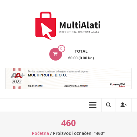
Skip
to
content
MultiAlati
0
TOTAL
–
€0.00 (0.00 kn)
Internetska
trgovina
alata
460
Početna
/ Proizvodi označeni “460”