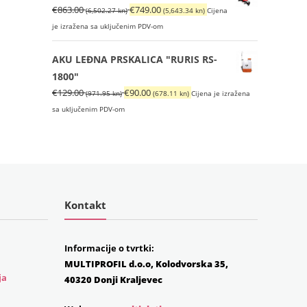
Izvorna
Trenutna
€
863.00
€
749.00
(6,502.27 kn)
(5,643.34 kn)
Cijena
cijena
cijena
je izražena sa uključenim PDV-om
bila
je:
je:
€749.00
AKU LEĐNA PRSKALICA "RURIS RS-
€863.00
(5,643.34
1800"
(6,502.27
kn).
Izvorna
Trenutna
€
129.00
€
90.00
(971.95 kn)
(678.11 kn)
Cijena je izražena
kn).
cijena
cijena
sa uključenim PDV-om
bila
je:
je:
€90.00
€129.00
(678.11
(971.95
kn).
kn).
Kontakt
Informacije o tvrtki:
MULTIPROFIL d.o.o, Kolodvorska 35,
ja
40320 Donji Kraljevec