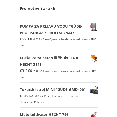
Promotivni artikli
PUMPA ZA PRLJAVU VODU "GÜDE-
PROFISUB A" / PROFESIONAL!
€
650.00
(4,897.43 kn)
Cijena je izražena sa uključenim PDV-
om
Mješalica za beton ili žbuku 140L
HECHT 2141
€
319.00
(2,403.51 kn)
Cijena je izražena sa uključenim PDV-
om
Tokarski stroj MINI “GÜDE-GMD400”
€
1,194.00
(8,996.19 kn)
Cijena je izražena sa
uključenim PDV-om
Motokultivator HECHT-796