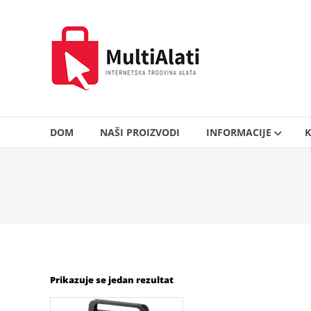
Skip
to
MultiAlati
content
–
Internetska
trgovina
alata
DOM
NAŠI PROIZVODI
INFORMACIJE
K
Prikazuje se jedan rezultat