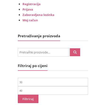
Registracija
Prijava
Zaboravljena lozinka
Moj račun
Pretraživanje proizvoda
PretraÅ¾i:
Filtriraj po cijeni
Min
cijena
Maks
cijena
Filtriraj