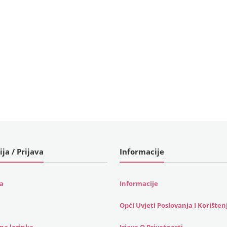
ija / Prijava
Informacije
ja
Informacije
Opći Uvjeti Poslovanja I Korišten