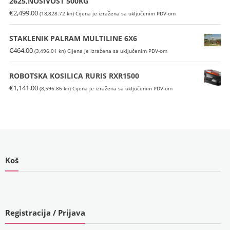
2625,NOSIVOST 500KG
(7,496.83
kn).
€
2,499.00
(18,828.72 kn)
Cijena je izražena sa uključenim PDV-om
kn).
STAKLENIK PALRAM MULTILINE 6X6
€
464.00
(3,496.01 kn)
Cijena je izražena sa uključenim PDV-om
ROBOTSKA KOSILICA RURIS RXR1500
€
1,141.00
(8,596.86 kn)
Cijena je izražena sa uključenim PDV-om
Koš
Registracija / Prijava