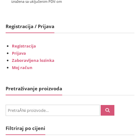
cijena
bila
izražena sa uključenim PDV-om
je:
je:
€179.00
€225.00
(1,348.68
(1,695.26
Registracija / Prijava
kn).
kn).
Registracija
Prijava
Zaboravljena lozinka
Moj račun
Pretraživanje proizvoda
PretraÅ¾i:
Filtriraj po cijeni