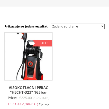
Prikazuje se jedan rezultat
SALE!
VISOKOTLAČNI PERAČ
“HECHT-323” 165bar
Izvorna
Price:
€
225.00
(1,695.26 kn)
Trenutna
cijena
€
179.00
(1,348.68 kn)
Cijena je