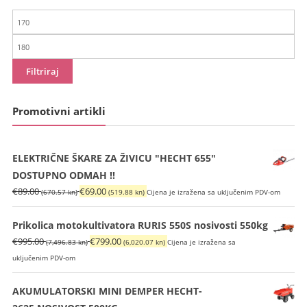
Min
cijena
Maks
cijena
Filtriraj
Promotivni artikli
ELEKTRIČNE ŠKARE ZA ŽIVICU "HECHT 655"
DOSTUPNO ODMAH !!
Izvorna
Trenutna
€
89.00
€
69.00
(670.57 kn)
(519.88 kn)
Cijena je izražena sa uključenim PDV-om
cijena
cijena
bila
je:
Prikolica motokultivatora RURIS 550S nosivosti 550kg
je:
€69.00
Izvorna
Trenutna
€
995.00
€
799.00
(7,496.83 kn)
(6,020.07 kn)
Cijena je izražena sa
€89.00
(519.88
cijena
cijena
uključenim PDV-om
(670.57
kn).
bila
je:
kn).
je:
€799.00
AKUMULATORSKI MINI DEMPER HECHT-
€995.00
(6,020.07