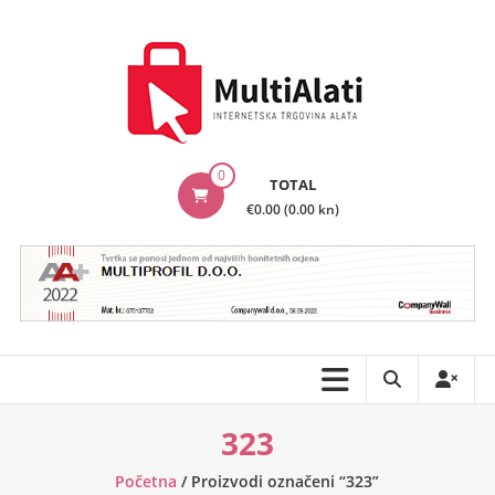
Skip
to
content
MultiAlati
0
TOTAL
–
€0.00 (0.00 kn)
Internetska
trgovina
alata
323
Početna
/ Proizvodi označeni “323”