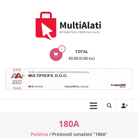
Skip
to
content
MultiAlati
0
TOTAL
–
€0.00 (0.00 kn)
Internetska
trgovina
alata
180A
Početna
/ Proizvodi označeni “180A”