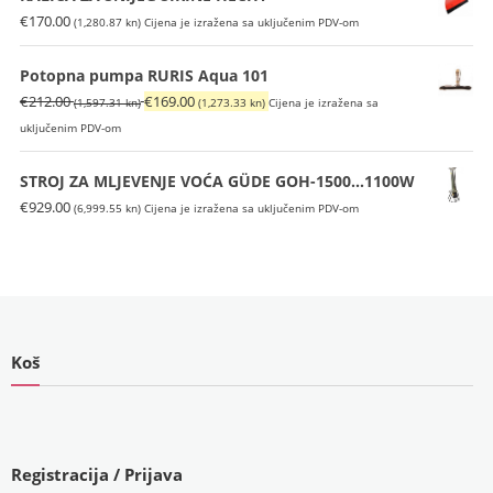
€
170.00
(1,280.87 kn)
Cijena je izražena sa uključenim PDV-om
Potopna pumpa RURIS Aqua 101
Izvorna
Trenutna
€
212.00
€
169.00
(1,597.31 kn)
(1,273.33 kn)
Cijena je izražena sa
cijena
cijena
uključenim PDV-om
bila
je:
je:
€169.00
STROJ ZA MLJEVENJE VOĆA GÜDE GOH-1500...1100W
€212.00
(1,273.33
€
929.00
(6,999.55 kn)
Cijena je izražena sa uključenim PDV-om
(1,597.31
kn).
kn).
Koš
Registracija / Prijava