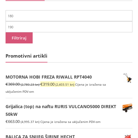
Min
cijena
Maks
cijena
Filtriraj
Promotivni artikli
MOTORNA HOBI FREZA RIWALL RPT4040
Izvorna
Trenutna
€
369.00
€
319.00
(2,780.23 kn)
(2,403.51 kn)
Cijena je izražena sa
cijena
cijena
uključenim PDV-om
bila
je:
je:
€319.00
Grijalica (top) na naftu RURIS VULCANO5000 DIREKT
€369.00
(2,403.51
50kW
(2,780.23
kn).
€
663.00
(4,995.37 kn)
Cijena je izražena sa uključenim PDV-om
kn).
RALICA ZA SNIJEG ŠIRINE HECHT