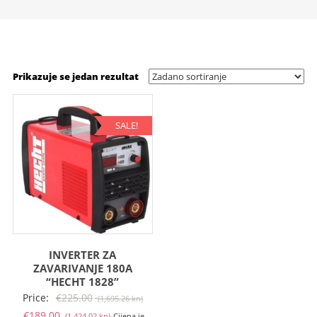
Prikazuje se jedan rezultat
SALE!
INVERTER ZA
ZAVARIVANJE 180A
“HECHT 1828”
Izvorna
Price:
€
225.00
(1,695.26 kn)
Trenutna
cijena
€
189.00
(1,424.02 kn)
Cijena je