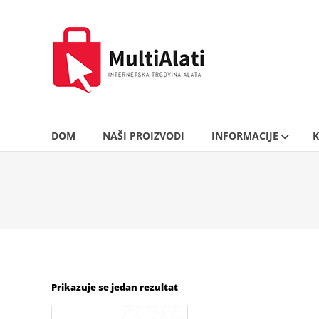
Skip
to
MultiAlati
content
–
Internetska
trgovina
alata
DOM
NAŠI PROIZVODI
INFORMACIJE
K
Prikazuje se jedan rezultat