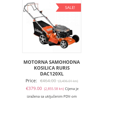
SALE!
MOTORNA SAMOHODNA
KOSILICA RURIS
DAC120XL
Izvorna
Price:
€
464.00
(3,496.01 kn)
Trenutna
cijena
€
379.00
(2,855.58 kn)
Cijena je
cijena
bila
izražena sa uključenim PDV-om
je:
je:
€379.00
€464.00
(2,855.58
(3,496.01
kn).
kn).