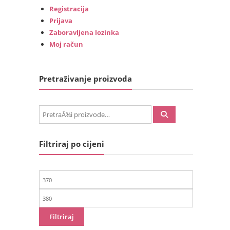
Registracija
Prijava
Zaboravljena lozinka
Moj račun
Pretraživanje proizvoda
PretraÅ¾i:
Filtriraj po cijeni
Min
cijena
Maks
cijena
Filtriraj