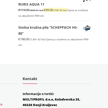
RURIS AQUA 11
Izvorna
Trenutna
€
119.00
€
99.00
(896.61 kn)
(745.92 kn)
Cijena je izražena
cijena
cijena
sa uključenim PDV-om
bila
je:
je:
€99.00
Stolna kružna pila “SCHEPPACH HS-
€119.00
(745.92
80”
(896.61
kn).
€
186.00
(1,401.42 kn)
Cijena je izražena sa uključenim PDV-
kn).
om
Kontakt
Informacije o tvrtki:
MULTIPROFIL d.o.o, Kolodvorska 35,
ja
40320 Donji Kraljevec