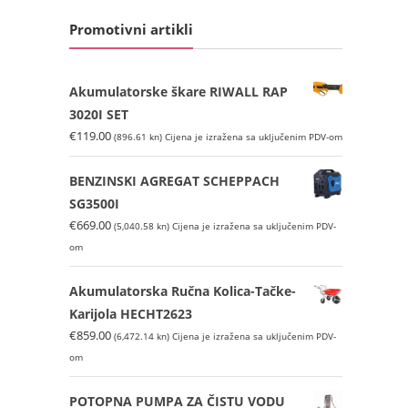
Promotivni artikli
Akumulatorske škare RIWALL RAP
3020I SET
€
119.00
(896.61 kn)
Cijena je izražena sa uključenim PDV-om
BENZINSKI AGREGAT SCHEPPACH
SG3500I
€
669.00
(5,040.58 kn)
Cijena je izražena sa uključenim PDV-
om
Akumulatorska Ručna Kolica-Tačke-
Karijola HECHT2623
€
859.00
(6,472.14 kn)
Cijena je izražena sa uključenim PDV-
om
POTOPNA PUMPA ZA ČISTU VODU