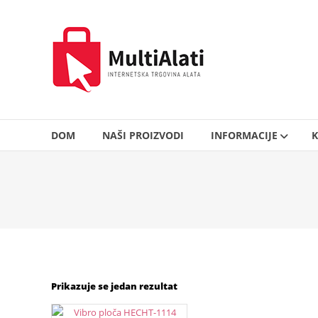
Skip
to
MultiAlati
content
–
Internetska
trgovina
alata
DOM
NAŠI PROIZVODI
INFORMACIJE
K
Prikazuje se jedan rezultat