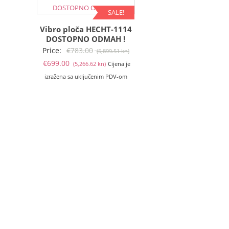
SALE!
Vibro ploča HECHT-1114
DOSTOPNO ODMAH !
Izvorna
Price:
€
783.00
(5,899.51 kn)
Trenutna
cijena
€
699.00
(5,266.62 kn)
Cijena je
cijena
bila
izražena sa uključenim PDV-om
je:
je:
€699.00
€783.00
(5,266.62
(5,899.51
kn).
kn).