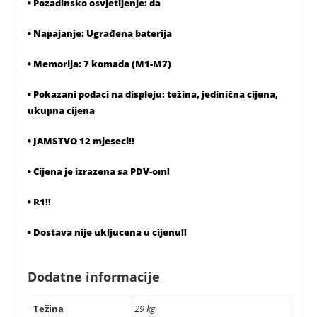
• Pozadinsko osvjetljenje: da
• Napajanje: Ugrađena baterija
• Memorija: 7 komada (M1-M7)
• Pokazani podaci na displeju: težina, jedinična cijena,
ukupna cijena
• JAMSTVO 12 mjeseci!!
• Cijena je izrazena sa PDV-om!
• R1!!
• Dostava nije ukljucena u cijenu!!
Dodatne informacije
Težina
29 kg