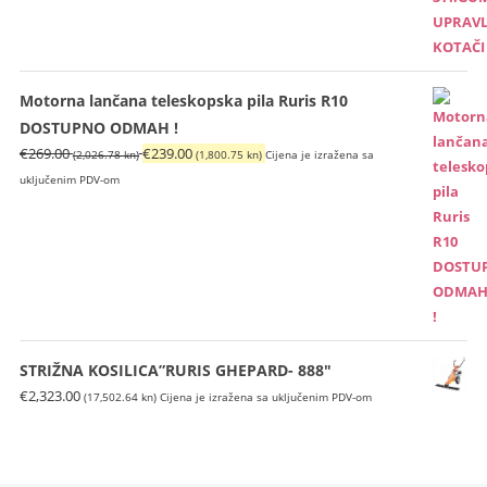
Motorna lančana teleskopska pila Ruris R10
DOSTUPNO ODMAH !
Izvorna
Trenutna
€
269.00
€
239.00
(2,026.78 kn)
(1,800.75 kn)
Cijena je izražena sa
cijena
cijena
uključenim PDV-om
bila
je:
je:
€239.00
€269.00
(1,800.75
(2,026.78
kn).
kn).
STRIŽNA KOSILICA”RURIS GHEPARD- 888″
€
2,323.00
(17,502.64 kn)
Cijena je izražena sa uključenim PDV-om