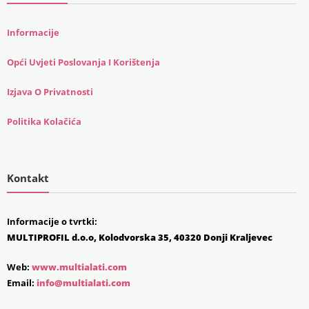
Informacije
Opći Uvjeti Poslovanja I Korištenja
Izjava O Privatnosti
Politika Kolačića
Kontakt
Informacije o tvrtki:
MULTIPROFIL d.o.o, Kolodvorska 35, 40320 Donji Kraljevec
Web:
www.multialati.com
Email:
info@multialati.com