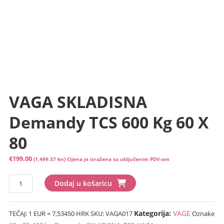
VAGA SKLADISNA
Demandy TCS 600 Kg 60 X
80
€
199.00
(1,499.37 kn)
Cijena je izražena sa uključenim PDV-om
VAGA
Dodaj u košaricu
SKLADISNA
Demandy
Kategorija:
VAGE
TEČAJ: 1 EUR = 7,53450 HRK
SKU:
VAGA017
Oznake
TCS