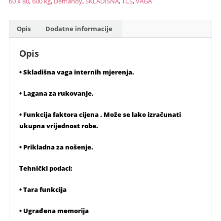
60 x 80
,
600 kg
,
Demandy
,
SKLADISNA
,
TCS
,
VAGA
600
kg
60
Opis
Dodatne informacije
x
80
Opis
količina
• Skladišna vaga internih mjerenja.
• Lagana za rukovanje.
• Funkcija faktora cijena . Može se lako izračunati
ukupna vrijednost robe.
• Prikladna za nošenje.
Tehnički podaci:
• Tara funkcija
• Ugrađena memorija