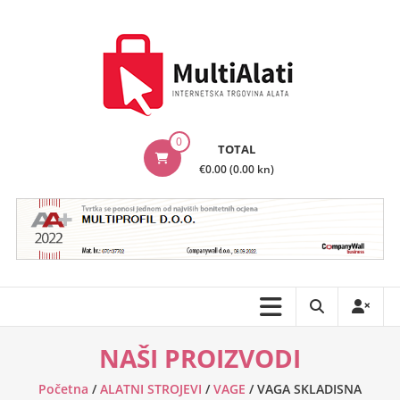
Skip
to
content
MultiAlati
0
TOTAL
–
€0.00 (0.00 kn)
Internetska
trgovina
alata
NAŠI PROIZVODI
Početna
/
ALATNI STROJEVI
/
VAGE
/ VAGA SKLADISNA