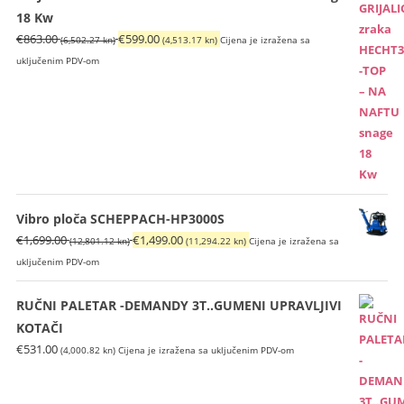
18 Kw
Izvorna
Trenutna
€
863.00
€
599.00
(6,502.27 kn)
(4,513.17 kn)
Cijena je izražena sa
cijena
cijena
uključenim PDV-om
bila
je:
je:
€599.00
€863.00
(4,513.17
(6,502.27
kn).
kn).
Vibro ploča SCHEPPACH-HP3000S
Izvorna
Trenutna
€
1,699.00
€
1,499.00
(12,801.12 kn)
(11,294.22 kn)
Cijena je izražena sa
cijena
cijena
uključenim PDV-om
bila
je:
je:
€1,499.00
RUČNI PALETAR -DEMANDY 3T..GUMENI UPRAVLJIVI
€1,699.00
(11,294.22
KOTAČI
(12,801.12
kn).
€
531.00
(4,000.82 kn)
Cijena je izražena sa uključenim PDV-om
kn).