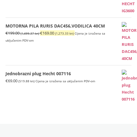
je:
€699.00
€796.00
(5,266.62
(5,997.46
kn).
MOTORNA PILA RURIS DAC456,VODILICA 40CM
kn).
Izvorna
Trenutna
€
199.00
€
169.00
(1,499.37 kn)
(1,273.33 kn)
Cijena je izražena sa
cijena
cijena
uključenim PDV-om
bila
je:
je:
€169.00
€199.00
(1,273.33
(1,499.37
kn).
Jednobrazni plug Hecht 007116
kn).
€
69.00
(519.88 kn)
Cijena je izražena sa uključenim PDV-om