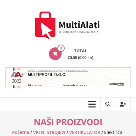
Skip
to
content
MultiAlati
0
TOTAL
–
€0.00 (0.00 kn)
Internetska
trgovina
alata
NAŠI PROIZVODI
Početna
/
VRTNI STROJEVI
/
VERTIKULATOR
/ Električni