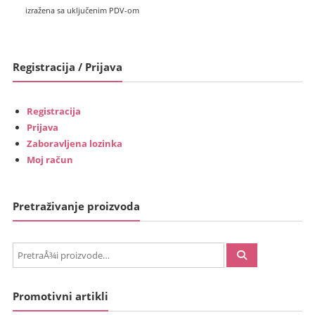
kn).
kn).
cijena
bila
izražena sa uključenim PDV-om
je:
je:
€99.00
€166.00
(745.92
(1,250.73
Registracija / Prijava
kn).
kn).
Registracija
Prijava
Zaboravljena lozinka
Moj račun
Pretraživanje proizvoda
PretraÅ¾i:
Promotivni artikli