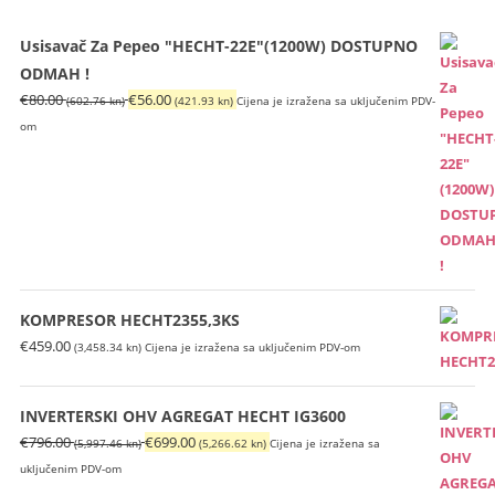
Usisavač Za Pepeo "HECHT-22E"(1200W) DOSTUPNO
ODMAH !
Izvorna
Trenutna
€
80.00
€
56.00
(602.76 kn)
(421.93 kn)
Cijena je izražena sa uključenim PDV-
cijena
cijena
om
bila
je:
je:
€56.00
€80.00
(421.93
(602.76
kn).
kn).
KOMPRESOR HECHT2355,3KS
€
459.00
(3,458.34 kn)
Cijena je izražena sa uključenim PDV-om
INVERTERSKI OHV AGREGAT HECHT IG3600
Izvorna
Trenutna
€
796.00
€
699.00
(5,997.46 kn)
(5,266.62 kn)
Cijena je izražena sa
cijena
cijena
uključenim PDV-om
bila
je: