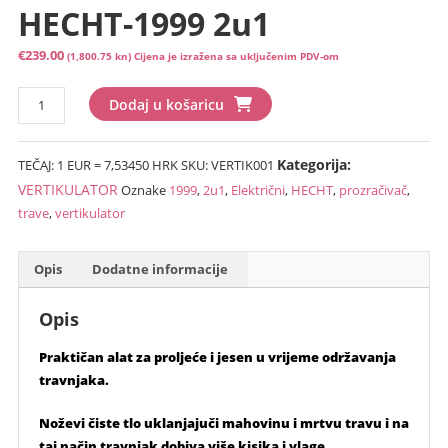
HECHT-1999 2u1
€
239.00
(1,800.75 kn)
Cijena je izražena sa uključenim PDV-om
Električni
Dodaj u košaricu
prozračivač
trave/vertikulator
Kategorija:
TEČAJ: 1 EUR = 7,53450 HRK
SKU:
VERTIK001
HECHT-
1999
VERTIKULATOR
Oznake
1999
,
2u1
,
Električni
,
HECHT
,
prozračivač
,
2u1
trave
,
vertikulator
količina
Opis
Dodatne informacije
Opis
Praktičan alat za proljeće i jesen u vrijeme održavanja
travnjaka.
Noževi čiste tlo uklanjajuči mahovinu i mrtvu travu i na
taj način travnjak dobiva više kisika i vlage.