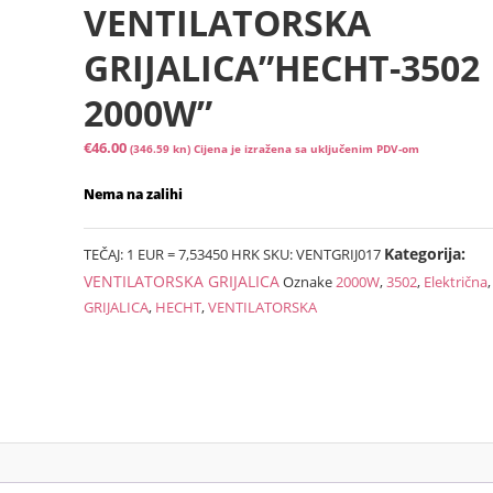
VENTILATORSKA
GRIJALICA”HECHT-3502
2000W”
€
46.00
(346.59 kn)
Cijena je izražena sa uključenim PDV-om
Nema na zalihi
Kategorija:
TEČAJ: 1 EUR = 7,53450 HRK
SKU:
VENTGRIJ017
VENTILATORSKA GRIJALICA
Oznake
2000W
,
3502
,
Električna
,
GRIJALICA
,
HECHT
,
VENTILATORSKA