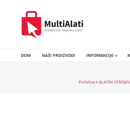
Skip
to
MultiAlati
content
–
Internetska
trgovina
alata
DOM
NAŠI PROIZVODI
INFORMACIJE
K
Početna
/
ALATNI STROJEV