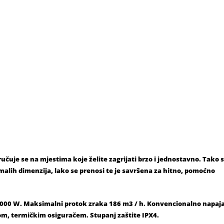
učuje se na mjestima koje želite zagrijati brzo i jednostavno. Tako 
h malih dimenzija, lako se prenosi te je savršena za hitno, pomoćno
/2000 W. Maksimalni protok zraka 186 m3 / h. Konvencionalno napaj
om, termičkim osiguračem. Stupanj zaštite IPX4.