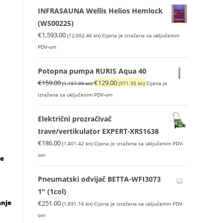
INFRASAUNA Wellis Helios Hemlock
(WS00225)
€
1,593.00
(12,002.46 kn)
Cijena je izražena sa uključenim
PDV-om
Potopna pumpa RURIS Aqua 40
Izvorna
Trenutna
€
159.00
€
129.00
(1,197.99 kn)
(971.95 kn)
Cijena je
cijena
cijena
izražena sa uključenim PDV-om
bila
je:
je:
€129.00
Električni prozračivač
€159.00
(971.95
trave/vertikulator EXPERT-XRS1638
(1,197.99
kn).
€
186.00
(1,401.42 kn)
Cijena je izražena sa uključenim PDV-
kn).
om
se
Pneumatski odvijač BETTA-WFI3073
1″ (1col)
anje
€
251.00
(1,891.16 kn)
Cijena je izražena sa uključenim PDV-
om