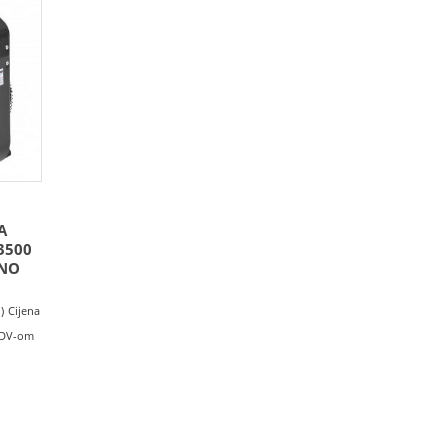
A
3500
PNO
)
Cijena
 PDV-om