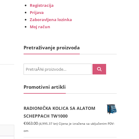
Registracija
Prijava
Zaboravljena lozinka
Moj račun
Pretraživanje proizvoda
PretraÅ¾i:
Promotivni artikli
RADIONIČKA KOLICA SA ALATOM
SCHEPPACH TW1000
€
663.00
(4,995.37 kn)
Cijena je izražena sa uključenim PDV-
om