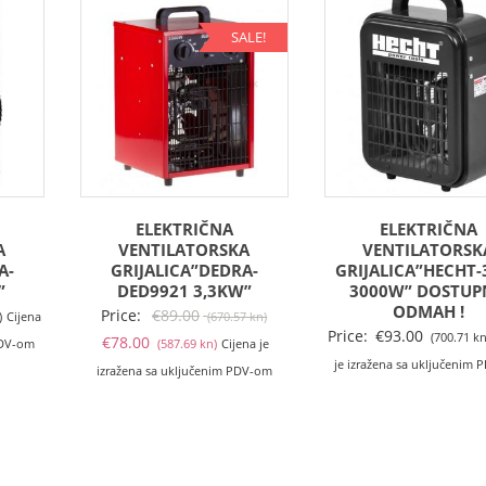
SALE!
ELEKTRIČNA
ELEKTRIČNA
A
VENTILATORSKA
VENTILATORSK
A-
GRIJALICA”DEDRA-
GRIJALICA”HECHT-
”
DED9921 3,3KW”
3000W” DOSTU
ODMAH !
Izvorna
Price:
€
89.00
)
Cijena
(670.57 kn)
Price:
€
93.00
(700.71 kn
Trenutna
cijena
€
78.00
PDV-om
(587.69 kn)
Cijena je
je izražena sa uključenim
cijena
bila
izražena sa uključenim PDV-om
je:
je:
€78.00
€89.00
(587.69
(670.57
kn).
kn).