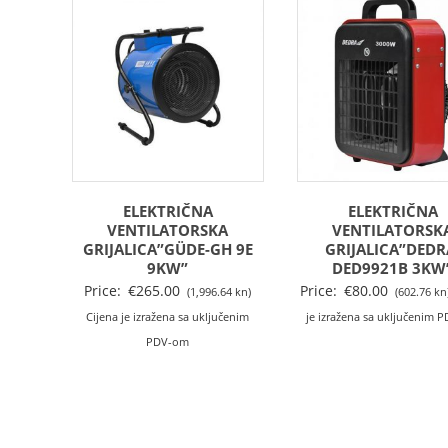
ELEKTRIČNA
ELEKTRIČNA
VENTILATORSKA
VENTILATORSK
GRIJALICA”GÜDE-GH 9E
GRIJALICA”DEDR
9KW”
DED9921B 3KW
Price:
€
265.00
Price:
€
80.00
(1,996.64 kn)
(602.76 kn
Cijena je izražena sa uključenim
je izražena sa uključenim 
PDV-om