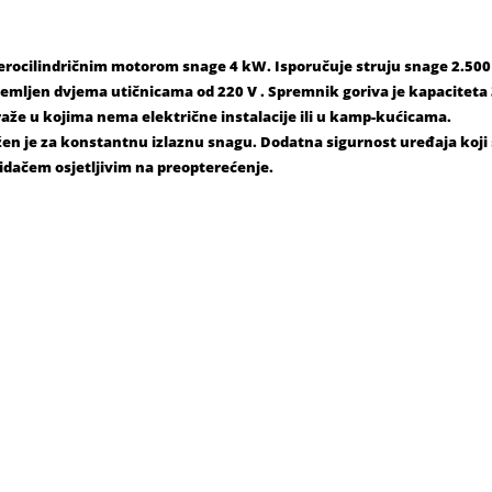
erocilindričnim motorom snage 4 kW. Isporučuje struju snage 2.50
remljen dvjema utičnicama od 220 V . Spremnik goriva je kapaciteta 
araže u kojima nema električne instalacije ili u kamp-kućicama.
en je za konstantnu izlaznu snagu. Dodatna sigurnost uređaja koji
dačem osjetljivim na preopterećenje.