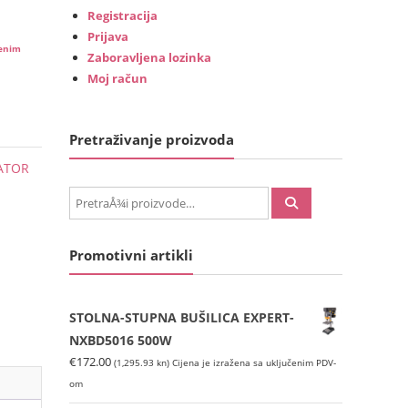
Registracija
Prijava
čenim
Zaboravljena lozinka
Moj račun
Pretraživanje proizvoda
ATOR
PretraÅ¾i:
Promotivni artikli
STOLNA-STUPNA BUŠILICA EXPERT-
NXBD5016 500W
€
172.00
(1,295.93 kn)
Cijena je izražena sa uključenim PDV-
om