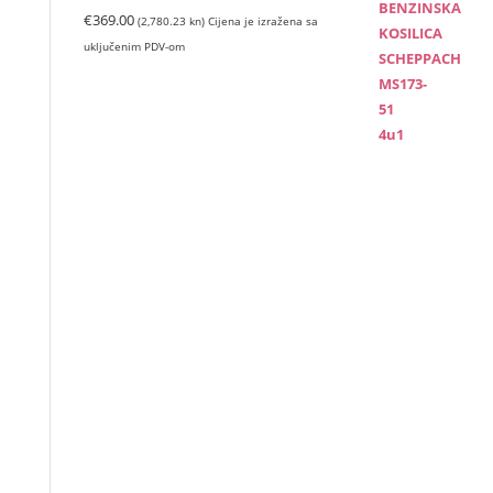
(670.57
kn).
€
369.00
(2,780.23 kn)
Cijena je izražena sa
kn).
uključenim PDV-om