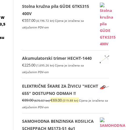
Stolna kružna pila GÜDE GTKS315
400V
0 W
€
557.00
(4,196.72 kn)
Cijena je izražena sa
3,5
uključenim PDV-om
 su
Akumulatorski trimer HECHT-1440
€
225.00
(1,695.26 kn)
Cijena je izražena sa
uključenim PDV-om
ELEKTRIČNE ŠKARE ZA ŽIVICU "HECHT
655" DOSTUPNO ODMAH !!
Izvorna
Trenutna
€
89.00
€
69.00
(670.57 kn)
(519.88 kn)
Cijena je izražena sa
cijena
cijena
uključenim PDV-om
bila
je:
je:
€69.00
SAMOHODNA BENZINSKA KOSILICA
€89.00
(519.88
SCHEPPACH MS173-51 4u1