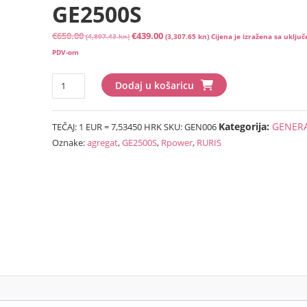
GE2500S
Izvorna
Trenutna
€
650.00
€
439.00
(4,897.43 kn)
(3,307.65 kn)
Cijena je izražena sa uklju
cijena
cijena
PDV-om
bila
je:
Agregat
je:
€439.00
Dodaj u košaricu
RURIS
€650.00
(3,307.65
R-
(4,897.43
kn).
Kategorija:
GENER
TEČAJ: 1 EUR = 7,53450 HRK
SKU:
GEN006
power
kn).
Oznake:
agregat
,
GE2500S
,
Rpower
,
RURIS
GE2500S
količina