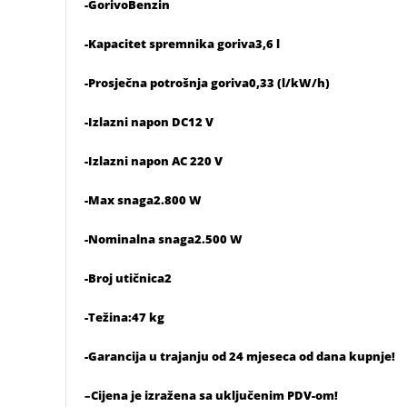
-GorivoBenzin
-Kapacitet spremnika goriva3,6 l
-Prosječna potrošnja goriva0,33 (l/kW/h)
-Izlazni napon DC12 V
-Izlazni napon AC 220 V
-Max snaga2.800 W
-Nominalna snaga2.500 W
-Broj utičnica2
-Težina:47 kg
-Garancija u trajanju od 24 mjeseca od dana kupnje!
–Cijena je izražena sa uključenim PDV-om!