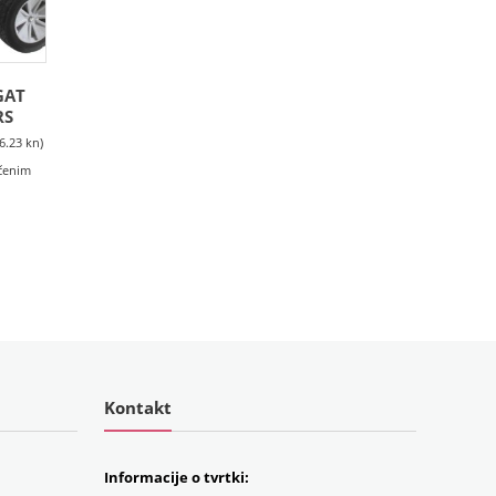
GAT
RS
6.23 kn)
učenim
Kontakt
Informacije o tvrtki: