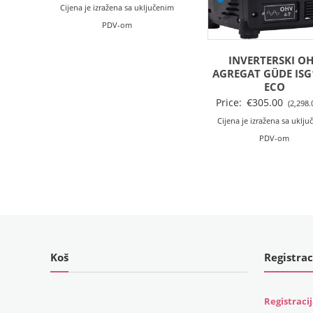
Cijena je izražena sa uključenim
PDV-om
INVERTERSKI O
AGREGAT GÜDE ISG
ECO
Price:
€
305.00
(2,298.
Cijena je izražena sa uklj
PDV-om
Koš
Registrac
Registraci