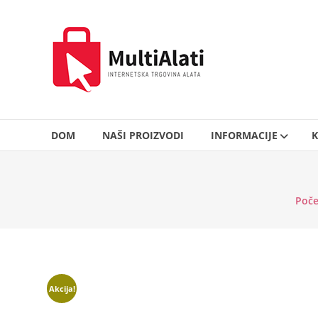
Skip
to
MultiAlati
content
–
Internetska
trgovina
alata
DOM
NAŠI PROIZVODI
INFORMACIJE
K
Poče
Akcija!