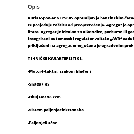
Opis
Ruris R-power GE2500S opremljen je benzinskim četv
te posjeduje zaštitu od preopterećenja. Agregat je op
litara. Agregat je idealan za vikendice, podrume ili g
Integrirani automatski regulator voltaže „AVR“ zaduž
priključeni na agregat omogućena je ugrađenim preki
TEHNIČKE KARAKTERISTIKE:
-Motor4-taktni, zrakom hlađeni
-Snaga7 KS
-Obujam196 ccm
-Sistem paljenjaElektronsko
-PaljenjeRučno