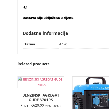
-R1
Dostava nije uključena u cijenu.
Dodatne informacije
Težina
47 kg
Related products
BENZINSKI AGREGAT
GÜDE 3701RS
Price:
€
620.00
(4,671.39 kn)