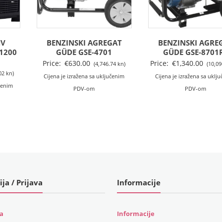
HV
BENZINSKI AGREGAT
BENZINSKI AGRE
1200
GÜDE GSE-4701
GÜDE GSE-8701
Price:
€
630.00
Price:
€
1,340.00
(4,746.74 kn)
(10,09
02 kn)
Cijena je izražena sa uključenim
Cijena je izražena sa uklj
učenim
PDV-om
PDV-om
ija / Prijava
Informacije
ja
Informacije